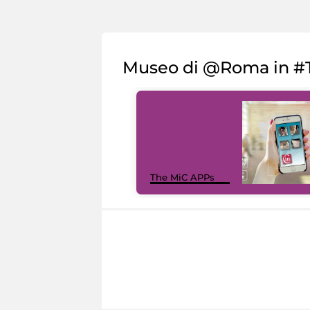
Museo di @Roma in #T
The MiC APPs