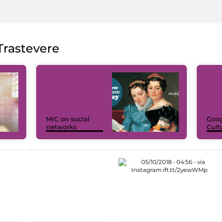
rastevere
MiC on social
Goog
networks
Cult