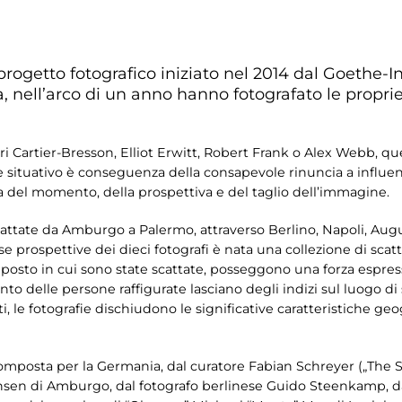
 progetto fotografico iniziato nel 2014 dal Goethe-In
a, nell’arco di un anno hanno fotografato le proprie
ri Cartier-Bresson, Elliot Erwitt, Robert Frank o Alex Webb, q
re situativo è conseguenza della consapevole rinuncia a influe
a del momento, della prospettiva e del taglio dell’immagine.
attate da Amburgo a Palermo, attraverso Berlino, Napoli, Augus
rse prospettive dei dieci fotografi è nata una collezione di sca
 posto in cui sono state scattate, posseggono una forza espressiv
nto delle persone raffigurate lasciano degli indizi sul luogo di 
 le fotografie dischiudono le significative caratteristiche geogr
composta per la Germania, dal curatore Fabian Schreyer („The S
ansen di Amburgo, dal fotografo berlinese Guido Steenkamp,