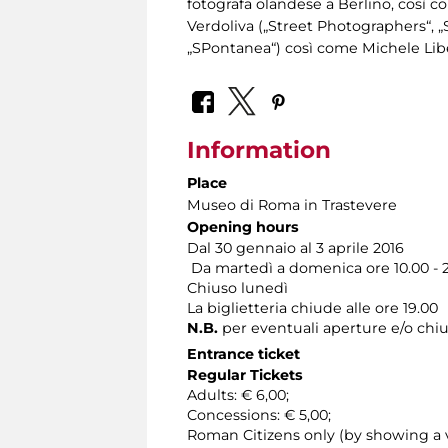
fotografa olandese a Berlino, così 
Verdoliva („Street Photographers“, 
„SPontanea“) così come Michele Liber
Information
Place
Museo di Roma in Trastevere
Opening hours
Dal 30 gennaio al 3 aprile 2016
Da martedì a domenica ore 10.00 - 
Chiuso lunedì
La biglietteria chiude alle ore 19.00
N.B.
per eventuali aperture e/o chiu
Entrance ticket
Regular Tickets
Adults: € 6,00;
Concessions: € 5,00;
Roman Citizens only (by showing a v