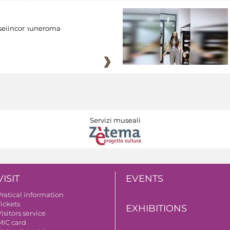
eiincomuneroma
Servizi museali
VISIT
EVENTS
Pratical information
Tickets
EXHIBITIONS
isitors service
MIC card