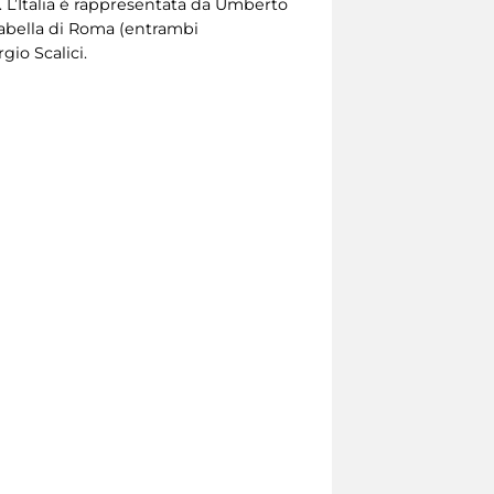
 L’Italia è rappresentata da Umberto
rabella di Roma (entrambi
gio Scalici.