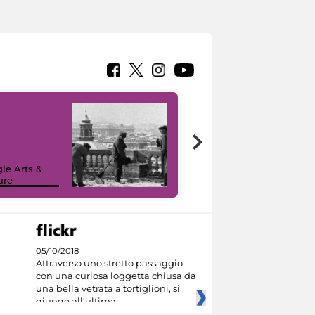
le Arts &
ure
I like MiC
05/10/2018
Attraverso uno stretto passaggio
con una curiosa loggetta chiusa da
una bella vetrata a tortiglioni, si
giunge all'ultima