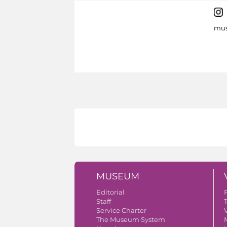
mus
MUSEUM
Editorial
Staff
Service Charter
V
The Museum System