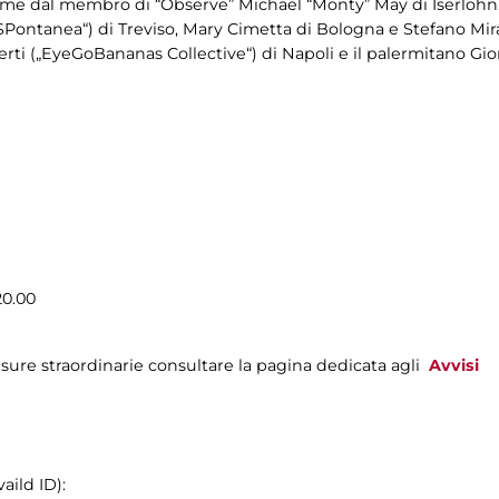
come dal membro di “Observe” Michael “Monty” May di Iserlohn.
„SPontanea“) di Treviso, Mary Cimetta di Bologna e Stefano Mi
ti („EyeGoBananas Collective“) di Napoli e il palermitano Gior
20.00
sure straordinarie consultare la pagina dedicata agli
Avvisi
aild ID):