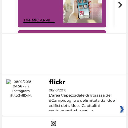
MiC
The MiC APPs
net
#DiscoverMiC
08/10/2018
L'area trapezoidale di #piazza del
#Campidoglio è delimitata dai due
edifici dei #MuseiCapitolini
contrapposti, che con le