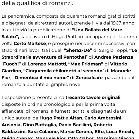
della qualifica di romanzi.
La panoramica, composta da quaranta romanzi grafici scritti
e disegnati da altrettanti autori, prende il via dal 1967, anno
in cui iniziò la pubblicazione di
“Una Ballata del Mare
Salato”,
capolavoro di Hugo Pratt, in cui appare per la prima
volta
Corto Maltese
, e prosegue nei decenni successivi con
straordinari lavori tra i quali
“Sheraz-De”
di Sergio Toppi,
“Le
Straordinarie avventure di Pentothal
” di
Andrea Pazienza
,
“
Fuochi”
di
Lorenzo Mattotti
,
“Max Fridman”
di
Vittorio
Giardino
,
“Cinquemila chilometri al secondo
” di
Manuele
Fior
,
“Dimentica il mio nome”
di
Zerocalcare
,
passando
dal
romanzo a puntate ai graphic novel.
L’esposizione presenta circa
trecento tavole originali
,
disposte in ordine cronologico e per la prima volta
affiancate, di romanzi a fumetti scritti e disegnati da un
unico autore: da
Hugo Pratt
a
Altan
,
Carlo Ambrosini,
Ausonia, Dino Battaglia, Paolo Bacilieri, Roberto
Baldazzini, Sara Colaone, Marco Corona, Elfo, Luca Enoch,
Guido Crepax, Manuele Fior, Otto Gabos, Massimo Giacon,