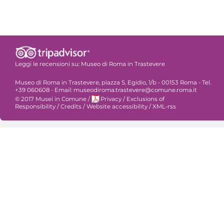
Leggi le recensioni su:
Museo di Roma in Trastevere
Museo di Roma in Trastevere, piazza S. Egidio, 1/b - 00153 Roma - Tel.
+39 060608 - Email: museodiroma.trastevere@comune.roma.it
© 2017 Musei in Comune
/
Privacy
/
Exclusions of
Responsibility
/
Credits
/
Website accessibility
/
XML-rss