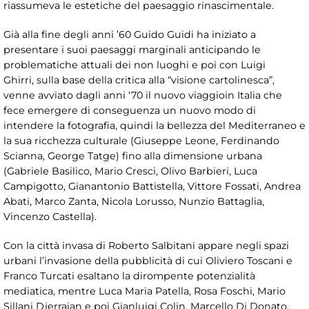
riassumeva le estetiche del paesaggio rinascimentale.
Già alla fine degli anni ’60 Guido Guidi ha iniziato a
presentare i suoi paesaggi marginali anticipando le
problematiche attuali dei non luoghi e poi con Luigi
Ghirri, sulla base della critica alla “visione cartolinesca”,
venne avviato dagli anni ‘70 il nuovo viaggioin Italia che
fece emergere di conseguenza un nuovo modo di
intendere la fotografia, quindi la bellezza del Mediterraneo e
la sua ricchezza culturale (Giuseppe Leone, Ferdinando
Scianna, George Tatge) fino alla dimensione urbana
(Gabriele Basilico, Mario Cresci, Olivo Barbieri, Luca
Campigotto, Gianantonio Battistella, Vittore Fossati, Andrea
Abati, Marco Zanta, Nicola Lorusso, Nunzio Battaglia,
Vincenzo Castella).
Con la città invasa di Roberto Salbitani appare negli spazi
urbani l’invasione della pubblicità di cui Oliviero Toscani e
Franco Turcati esaltano la dirompente potenzialità
mediatica, mentre Luca Maria Patella, Rosa Foschi, Mario
Sillani Djerraian e poi Gianluigi Colin, Marcello Di Donato,