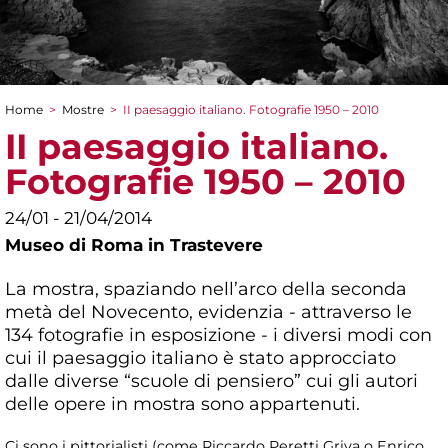
Home
>
Mostre
>
II paesaggio italiano. Fotografie 1950 – 2010
Tu sei qui
II paesaggio italiano.
Fotografie 1950 – 2010
24/01 - 21/04/2014
Museo di Roma in Trastevere
La mostra, spaziando nell’arco della seconda
metà del Novecento, evidenzia - attraverso le
134 fotografie in esposizione - i diversi modi con
cui il paesaggio italiano è stato approcciato
dalle diverse “scuole di pensiero” cui gli autori
delle opere in mostra sono appartenuti.
Ci sono i pittorialisti (come Riccardo Peretti Griva o Enrico