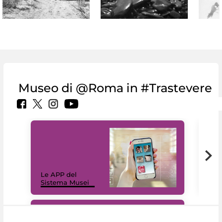
Museo di @Roma in #Trastevere
Il 
Le APP del
Mus
Sistema Musei
net