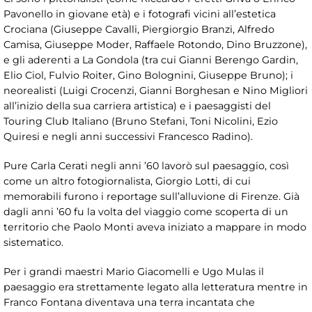
Pavonello in giovane età) e i fotografi vicini all’estetica
Crociana (Giuseppe Cavalli, Piergiorgio Branzi, Alfredo
Camisa, Giuseppe Moder, Raffaele Rotondo, Dino Bruzzone),
e gli aderenti a La Gondola (tra cui Gianni Berengo Gardin,
Elio Ciol, Fulvio Roiter, Gino Bolognini, Giuseppe Bruno); i
neorealisti (Luigi Crocenzi, Gianni Borghesan e Nino Migliori
all’inizio della sua carriera artistica) e i paesaggisti del
Touring Club Italiano (Bruno Stefani, Toni Nicolini, Ezio
Quiresi e negli anni successivi Francesco Radino).
Pure Carla Cerati negli anni ’60 lavorò sul paesaggio, così
come un altro fotogiornalista, Giorgio Lotti, di cui
memorabili furono i reportage sull’alluvione di Firenze. Già
dagli anni ’60 fu la volta del viaggio come scoperta di un
territorio che Paolo Monti aveva iniziato a mappare in modo
sistematico.
Per i grandi maestri Mario Giacomelli e Ugo Mulas il
paesaggio era strettamente legato alla letteratura mentre in
Franco Fontana diventava una terra incantata che