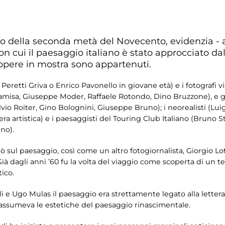
o della seconda metà del Novecento, evidenzia - at
on cui il paesaggio italiano è stato approcciato dal
e opere in mostra sono appartenuti.
 Peretti Griva o Enrico Pavonello in giovane età) e i fotografi v
 Camisa, Giuseppe Moder, Raffaele Rotondo, Dino Bruzzone), e gl
lvio Roiter, Gino Bolognini, Giuseppe Bruno); i neorealisti (Lu
iera artistica) e i paesaggisti del Touring Club Italiano (Bruno St
no).
rò sul paesaggio, così come un altro fotogiornalista, Giorgio Lot
Già dagli anni ’60 fu la volta del viaggio come scoperta di un t
ico.
li e Ugo Mulas il paesaggio era strettamente legato alla lette
iassumeva le estetiche del paesaggio rinascimentale.