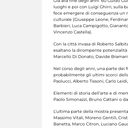
Già alla fine degli anni ’60 Guido G
luoghi e poi con Luigi Ghirri, sulla b
fece emergere di conseguenza un nuo
culturale (Giuseppe Leone, Ferdinan
Barbieri, Luca Campigotto, Giananton
Vincenzo Castella).
Con la città invasa di Roberto Salbit
esaltano la dirompente potenzialità 
Marcello Di Donato, Davide Bramante
Nel corso degli anni, una parte dei f
probabilmente gli ultimi scorci del
Paolucci, Alberto Tissoni, Carlo Leidi
Elementi di storia dell’arte e di me
Paolo Simonazzi, Bruno Cattani o dai
L’ultima parte della mostra presen
Massimo Vitali, Moreno Gentili, Cr
Banetta, Marco Citron, Luciano Gaud