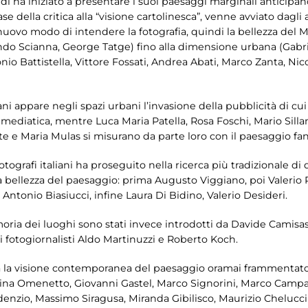
uidi ha iniziato a presentare i suoi paesaggi marginali anticip
ase della critica alla “visione cartolinesca”, venne avviato dagli 
vo modo di intendere la fotografia, quindi la bellezza del M
do Scianna, George Tatge) fino alla dimensione urbana (Gabriel
io Battistella, Vittore Fossati, Andrea Abati, Marco Zanta, Nic
ani appare negli spazi urbani l’invasione della pubblicità di cui
mediatica, mentre Luca Maria Patella, Rosa Foschi, Mario Sillani
 e Maria Mulas si misurano da parte loro con il paesaggio fan
otografi italiani ha proseguito nella ricerca più tradizionale di
la bellezza del paesaggio: prima Augusto Viggiano, poi Valerio
, Antonio Biasiucci, infine Laura Di Bidino, Valerio Desideri.
moria dei luoghi sono stati invece introdotti da Davide Camisasc
 fotogiornalisti Aldo Martinuzzi e Roberto Koch.
ta la visione contemporanea del paesaggio oramai frammentat
istina Omenetto, Giovanni Gastel, Marco Signorini, Marco Cam
enzio, Massimo Siragusa, Miranda Gibilisco, Maurizio Chelucci