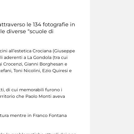
traverso le 134 fotografie in
le diverse “scuole di
icini all’estetica Crociana (Giuseppe
i aderenti a La Gondola (tra cui
igi Crocenzi, Gianni Borghesan e
efani, Toni Nicolini, Ezio Quiresi e
ti, di cui memorabili furono i
erritorio che Paolo Monti aveva
ratura mentre in Franco Fontana