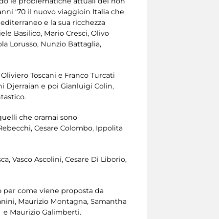
ando le problematiche attuali dei non
anni ‘70 il nuovo viaggioin Italia che
editerraneo e la sua ricchezza
e Basilico, Mario Cresci, Olivo
ola Lorusso, Nunzio Battaglia,
 Oliviero Toscani e Franco Turcati
 Djerraian e poi Gianluigi Colin,
tastico.
 quelli che oramai sono
 Rebecchi, Cesare Colombo, Ippolita
a, Vasco Ascolini, Cesare Di Liborio,
o per come viene proposta da
panini, Maurizio Montagna, Samantha
 e Maurizio Galimberti.