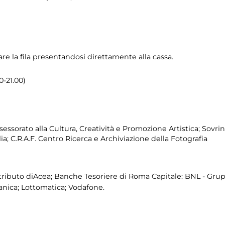
re la fila presentandosi direttamente alla cassa.
0-21.00)
essorato alla Cultura, Creatività e Promozione Artistica; Sovri
lia; C.R.A.F. Centro Ricerca e Archiviazione della Fotografia
tributo diAcea; Banche Tesoriere di Roma Capitale: BNL - Gru
anica; Lottomatica; Vodafone.