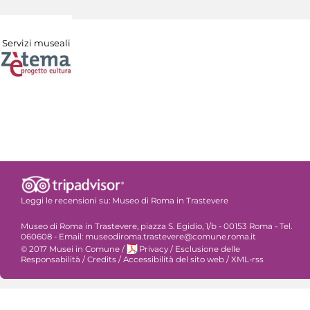
Servizi museali
Leggi le recensioni su:
Museo di Roma in Trastevere
Museo di Roma in Trastevere, piazza S. Egidio, 1/b - 00153 Roma - Tel.
060608 - Email: museodiroma.trastevere@comune.roma.it
© 2017 Musei in Comune
/
Privacy
/
Esclusione delle
Responsabilità
/
Credits
/
Accessibilità del sito web
/
XML-rss