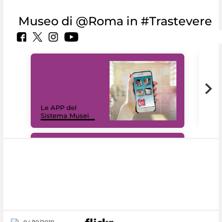
Museo di @Roma in #Trastevere
Il 
Le APP del
Mus
Sistema Musei
net
#DiscoverMiC