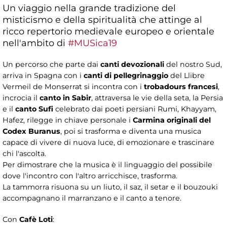
Un viaggio nella grande tradizione del
misticismo e della spiritualità che attinge al
ricco repertorio medievale europeo e orientale
nell'ambito di
#MUSica19
Un percorso che parte dai
canti devozionali
del nostro Sud,
arriva in Spagna con i
canti di pellegrinaggio
del Llibre
Vermeil de Monserrat si incontra con i
trobadours francesi
,
incrocia il
canto in Sabir
, attraversa le vie della seta, la Persia
e il
canto Sufi
celebrato dai poeti persiani Rumi, Khayyam,
Hafez, rilegge in chiave personale i
Carmina originali del
Codex Buranus
, poi si trasforma e diventa una musica
capace di vivere di nuova luce, di emozionare e trascinare
chi l'ascolta.
Per dimostrare che la musica è il linguaggio del possibile
dove l'incontro con l'altro arricchisce, trasforma.
La tammorra risuona su un liuto, il saz, il setar e il bouzouki
accompagnano il marranzano e il canto a tenore.
Con
Cafè Loti
: