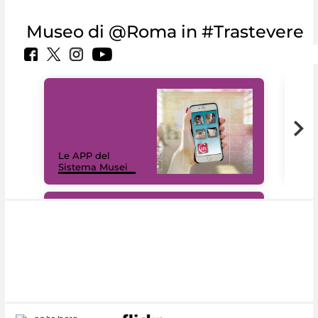
Museo di @Roma in #Trastevere
Il 
Le APP del
Mus
Sistema Musei
net
#DiscoverMiC