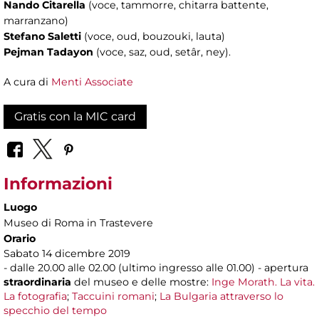
Nando Citarella
(voce, tammorre, chitarra battente,
marranzano)
Stefano Saletti
(voce, oud, bouzouki, lauta)
Pejman
Tadayon
(voce, saz, oud, setâr, ney).
A cura di
Menti Associate
Gratis con la MIC card
Informazioni
Luogo
Museo di Roma in Trastevere
Orario
Sabato 14 dicembre 2019
- dalle 20.00 alle 02.00 (ultimo ingresso alle 01.00) - apertura
straordinaria
del museo e delle mostre:
Inge Morath. La vita.
La fotografia
;
Taccuini romani
;
La Bulgaria attraverso lo
specchio del tempo