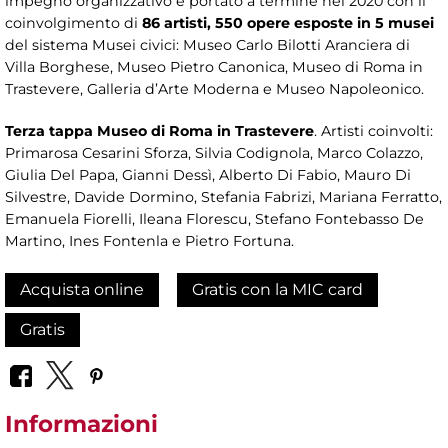
impegno organizzativo e portato a termine nel 2020 con il
coinvolgimento di
86 artisti, 550 opere esposte in 5 musei
del sistema Musei civici: Museo Carlo Bilotti Aranciera di
Villa Borghese, Museo Pietro Canonica, Museo di Roma in
Trastevere, Galleria d’Arte Moderna e Museo Napoleonico.
Terza tappa Museo di Roma in Trastevere
. Artisti coinvolti:
Primarosa Cesarini Sforza, Silvia Codignola, Marco Colazzo,
Giulia Del Papa, Gianni Dessì, Alberto Di Fabio, Mauro Di
Silvestre, Davide Dormino, Stefania Fabrizi, Mariana Ferratto,
Emanuela Fiorelli, Ileana Florescu, Stefano Fontebasso De
Martino, Ines Fontenla e Pietro Fortuna.
Acquista online
Gratis con la MIC card
Gratis
Informazioni