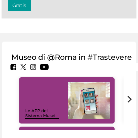
Gratis
Museo di @Roma in #Trastevere
Il 
Le APP del
Mus
Sistema Musei
net