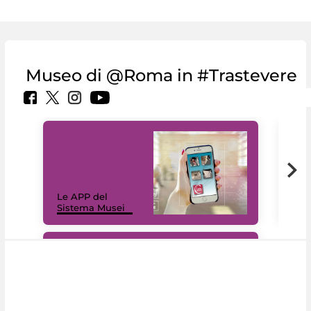
Museo di @Roma in #Trastevere
Il 
Le APP del
Mus
Sistema Musei
net