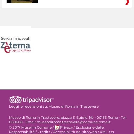
Servizi museali
Leggi le recensioni su:
Museo di Roma in Trastevere
Museo di Roma in Trastevere, piazza S. Egidio, 1/b - 00153 Roma - Tel.
060608 - Email: museodiroma.trastevere@comune.roma.it
© 2017 Musei in Comune
/
Privacy
/
Esclusione delle
Responsabilità
/
Credits
/
Accessibilità del sito web
/
XML-rss