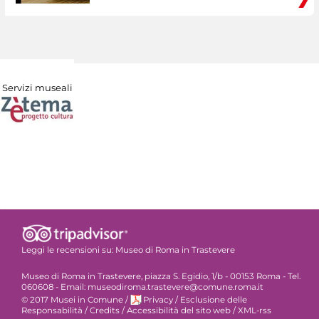
Servizi museali
Leggi le recensioni su:
Museo di Roma in Trastevere
Museo di Roma in Trastevere, piazza S. Egidio, 1/b - 00153 Roma - Tel.
060608 - Email: museodiroma.trastevere@comune.roma.it
© 2017 Musei in Comune
/
Privacy
/
Esclusione delle
Responsabilità
/
Credits
/
Accessibilità del sito web
/
XML-rss