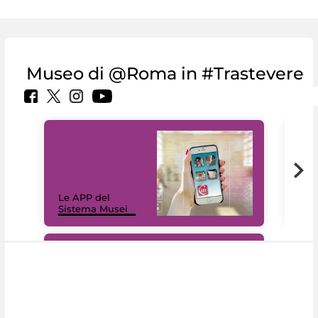
Museo di @Roma in #Trastevere
Il 
Le APP del
Mus
Sistema Musei
net