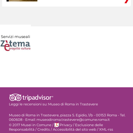
Servizi museali
Leggi le recensioni su:
Museo di Roma in Trastevere
Museo di Roma in Trastevere, piazza S. Egidio, 1/b - 00153 Roma - Tel.
060608 - Email: museodiroma.trastevere@comune.roma.it
© 2017 Musei in Comune
/
Privacy
/
Esclusione delle
Responsabilità
/
Credits
/
Accessibilità del sito web
/
XML-rss