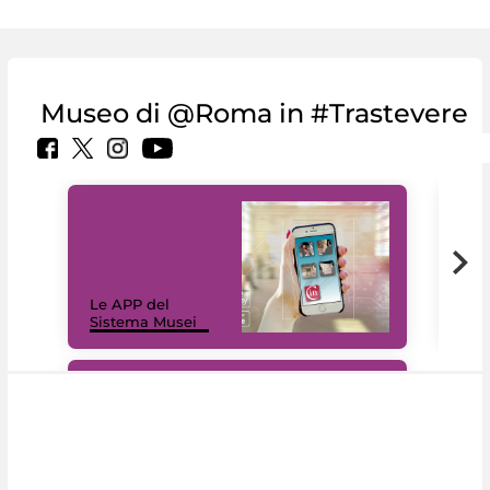
Museo di @Roma in #Trastevere
Il 
Le APP del
Mus
Sistema Musei
net