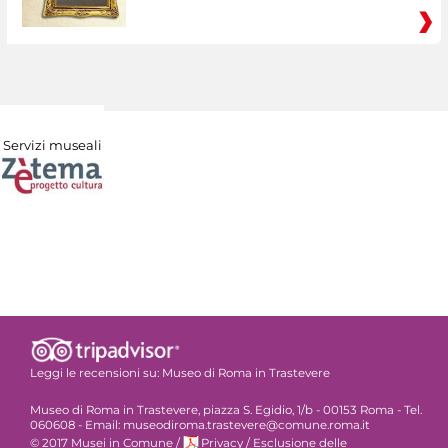
Servizi museali
Leggi le recensioni su:
Museo di Roma in Trastevere
Museo di Roma in Trastevere, piazza S. Egidio, 1/b - 00153 Roma - Tel.
060608 - Email: museodiroma.trastevere@comune.roma.it
© 2017 Musei in Comune
/
Privacy
/
Esclusione delle