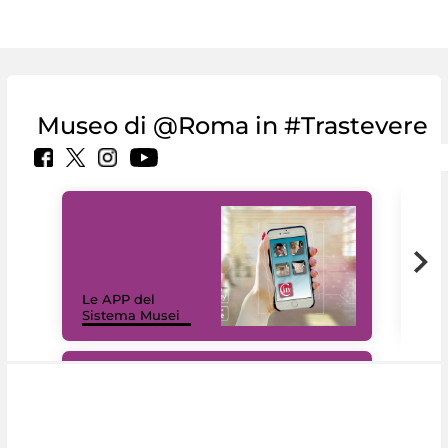
Museo di @Roma in #Trastevere
Il 
Le APP del
Mus
Sistema Musei
net