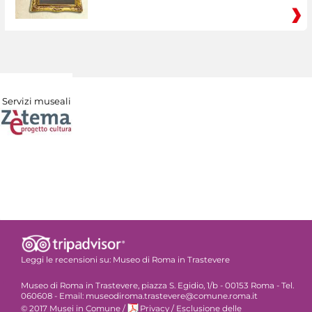
Servizi museali
Leggi le recensioni su:
Museo di Roma in Trastevere
Museo di Roma in Trastevere, piazza S. Egidio, 1/b - 00153 Roma - Tel.
060608 - Email: museodiroma.trastevere@comune.roma.it
© 2017 Musei in Comune
/
Privacy
/
Esclusione delle