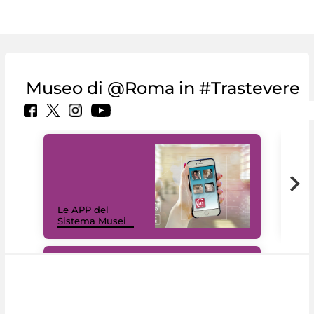
Museo di @Roma in #Trastevere
Il 
Le APP del
Mus
Sistema Musei
net