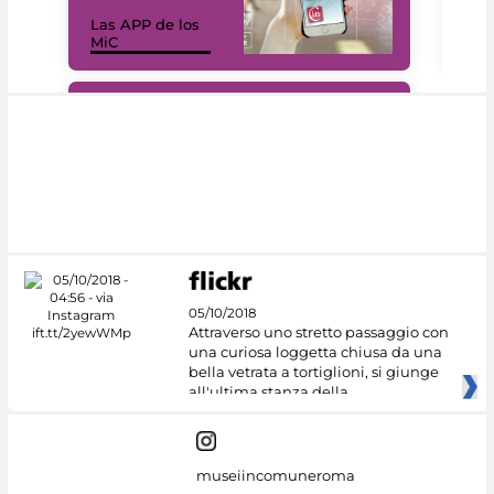
Las APP de los
I Mi
MiC
net
#DiscoverMiC
05/10/2018
Attraverso uno stretto passaggio con
una curiosa loggetta chiusa da una
bella vetrata a tortiglioni, si giunge
all'ultima stanza della
museiincomuneroma