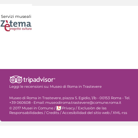
Servizi museali
Leggi le recensioni su:
Museo di Roma in Trastevere
Museo di Roma in Trastevere, piazza S. Egidio, 1/b - 00153 Roma - Tel.
+39 060608 - Email: museodiroma.trastevere@comune.roma.it
© 2017 Musei in Comune
/
Privacy
/
Exclusiòn de las
Responsabilidades
/
Credits
/
Accesibilidad del sitio web
/
XML-rss