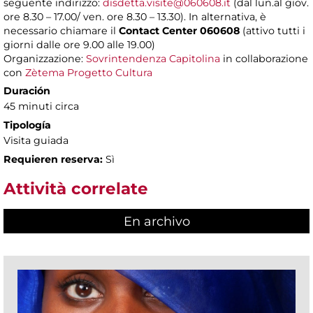
seguente indirizzo:
disdetta.visite@060608.it
(dal lun.al giov.
ore 8.30 – 17.00/ ven. ore 8.30 – 13.30). In alternativa, è
necessario chiamare il
Contact Center 060608
(attivo tutti i
giorni dalle ore 9.00 alle 19.00)
Organizzazione:
Sovrintendenza Capitolina
in collaborazione
con
Zètema Progetto Cultura
Duración
45 minuti circa
Tipología
Visita guiada
Requieren reserva:
Sì
Attività correlate
En archivo