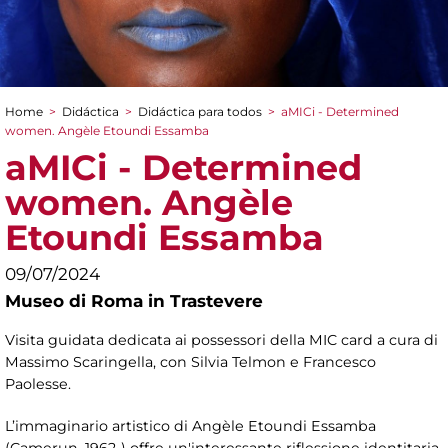
Home
>
Didáctica
>
Didáctica para todos
>
aMICi - Determined
You are here
women. Angèle Etoundi Essamba
aMICi - Determined
women. Angèle
Etoundi Essamba
09/07/2024
Museo di Roma in Trastevere
Visita guidata dedicata ai possessori della MIC card a cura di
Massimo Scaringella, con Silvia Telmon e Francesco
Paolesse.
L’immaginario artistico di Angèle Etoundi Essamba