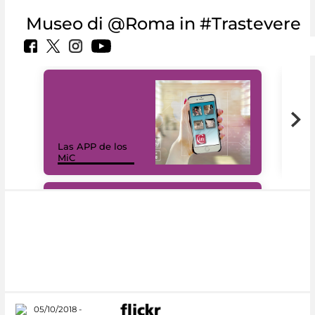
Museo di @Roma in #Trastevere
Las APP de los
I Mi
MiC
net
#DiscoverMiC