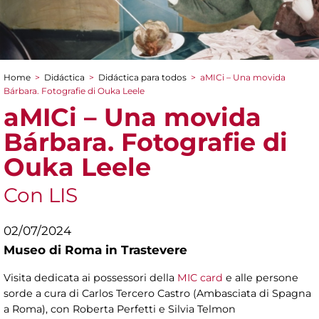
Home
>
Didáctica
>
Didáctica para todos
>
aMICi – Una movida
You are here
Bárbara. Fotografie di Ouka Leele
aMICi – Una movida
Bárbara. Fotografie di
Ouka Leele
Con LIS
02/07/2024
Museo di Roma in Trastevere
Visita dedicata ai possessori della
MIC card
e alle persone
sorde a cura di Carlos Tercero Castro (Ambasciata di Spagna
a Roma), con Roberta Perfetti e Silvia Telmon