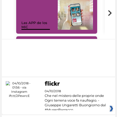
Las APP de los
I Mi
MiC
net
#DiscoverMiC
04/10/2018
Che nel mistero delle proprie onde
Ogni terrena voce fa naufragio. -
Giuseppe Ungaretti Buongiorno dal
#MuseoBarracco