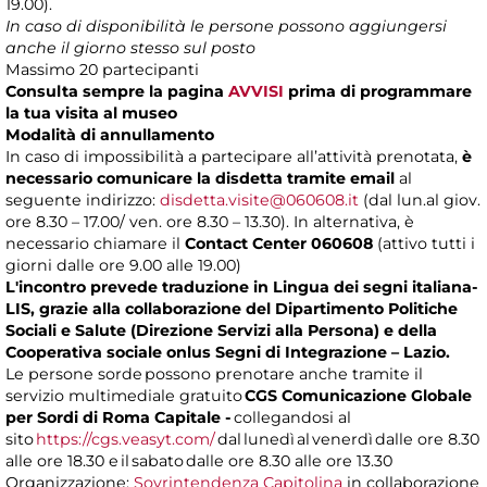
19.00).
In caso di disponibilità le persone possono aggiungersi
anche il giorno stesso sul posto
Massimo 20 partecipanti
Consulta sempre la pagina
AVVISI
prima di programmare
la tua visita al museo
Modalità di annullamento
In caso di impossibilità a partecipare all’attività prenotata,
è
necessario comunicare la disdetta tramite email
al
seguente indirizzo:
disdetta.visite@060608.it
(dal lun.al giov.
ore 8.30 – 17.00/ ven. ore 8.30 – 13.30). In alternativa, è
necessario chiamare il
Contact Center 060608
(attivo tutti i
giorni dalle ore 9.00 alle 19.00)
L'incontro prevede traduzione in Lingua dei segni italiana-
LIS, grazie alla collaborazione del Dipartimento Politiche
Sociali e Salute (Direzione Servizi alla Persona) e della
Cooperativa sociale onlus Segni di Integrazione – Lazio.
Le persone sorde possono prenotare anche tramite il
servizio multimediale gratuito
CGS Comunicazione Globale
per Sordi di Roma Capitale -
collegandosi al
sito
https://cgs.veasyt.com/
dal lunedì al venerdì dalle ore 8.30
alle ore 18.30 e il sabato dalle ore 8.30 alle ore 13.30
Organizzazione:
Sovrintendenza Capitolina
in collaborazione