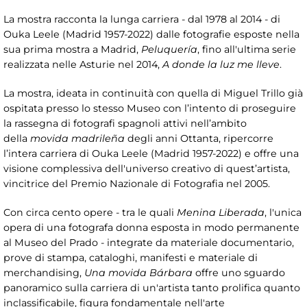
La mostra racconta la lunga carriera - dal 1978 al 2014 - di
Ouka Leele (Madrid 1957-2022) dalle fotografie esposte nella
sua prima mostra a Madrid,
Peluquería
, fino all'ultima serie
realizzata nelle Asturie nel 2014,
A donde la luz me lleve
.
La mostra, ideata in continuità con quella di Miguel Trillo già
ospitata presso lo stesso Museo con l’intento di proseguire
la rassegna di fotografi spagnoli attivi nell’ambito
della
movida madrileña
degli anni Ottanta, ripercorre
l’intera carriera di Ouka Leele (Madrid 1957-2022) e offre una
visione complessiva dell'universo creativo di quest’artista,
vincitrice del Premio Nazionale di Fotografia nel 2005.
Con circa cento opere - tra le quali
Menina Liberada
, l'unica
opera di una fotografa donna esposta in modo permanente
al Museo del Prado - integrate da materiale documentario,
prove di stampa, cataloghi, manifesti e materiale di
merchandising,
Una movida Bárbara
offre uno sguardo
panoramico sulla carriera di un'artista tanto prolifica quanto
inclassificabile, figura fondamentale nell'arte