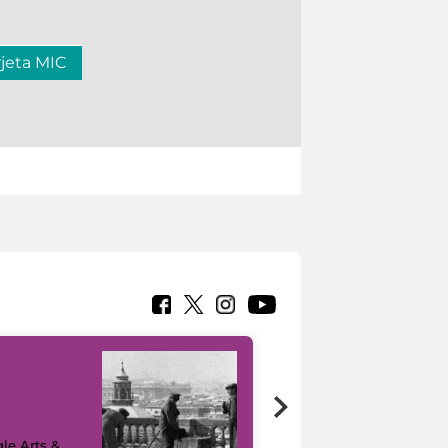
rjeta MIC
le Arts &