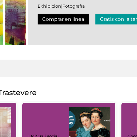
Exhibicion|Fotografía
Comprar en linea
Gratis con la ta
rastevere
I MiC sui social
Goog