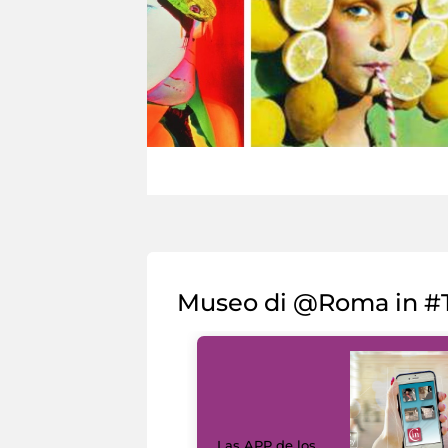
Museo di @Roma in #T
Las APP de los