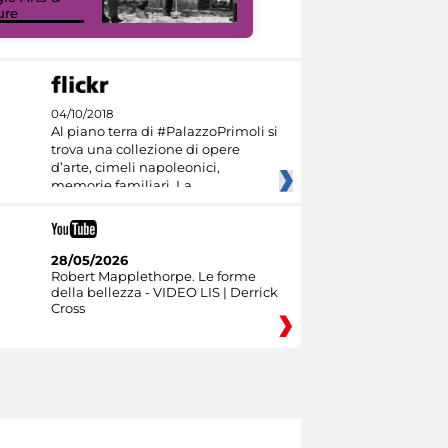
ure
I like MiC
04/10/2018
Al piano terra di #PalazzoPrimoli si
trova una collezione di opere
d’arte, cimeli napoleonici,
memorie familiari. La
28/05/2026
Robert Mapplethorpe. Le forme
della bellezza - VIDEO LIS | Derrick
Cross