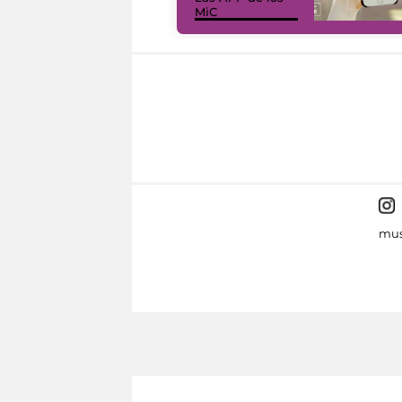
MiC
mus