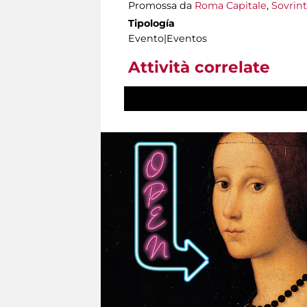
Promossa da
Roma Capitale
,
Sovrint
Tipología
Evento|Eventos
Attività correlate