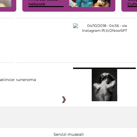
network
Cult
eiincomuneroma
Servizi museali