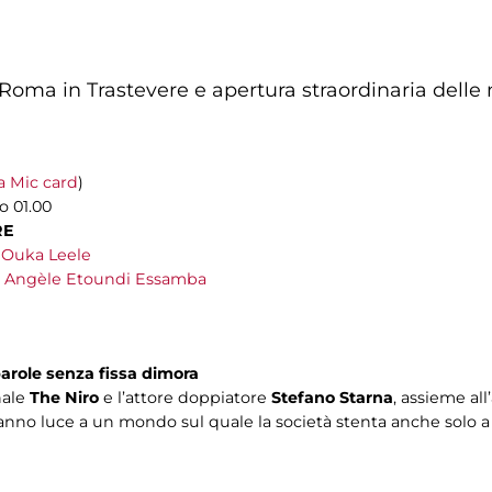
Roma in Trastevere e apertura straordinaria delle 
 Mic card
)
o 01.00
RE
 Ouka Leele
i Angèle Etoundi Essamba
arole senza fissa dimora
nale
The Niro
e l’attore doppiatore
Stefano Starna
, assieme all
danno luce a un mondo sul quale la società stenta anche solo 