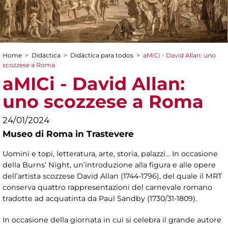
Home
>
Didáctica
>
Didáctica para todos
>
aMICi - David Allan: uno
You are here
scozzese a Roma
aMICi - David Allan:
uno scozzese a Roma
24/01/2024
Museo di Roma in Trastevere
Uomini e topi, letteratura, arte, storia, palazzi… In occasione
della Burns’ Night, un’introduzione alla figura e alle opere
dell’artista scozzese David Allan (1744-1796), del quale il MRT
conserva quattro rappresentazioni del carnevale romano
tradotte ad acquatinta da Paul Sandby (1730/31-1809).
In occasione della giornata in cui si celebra il grande autore