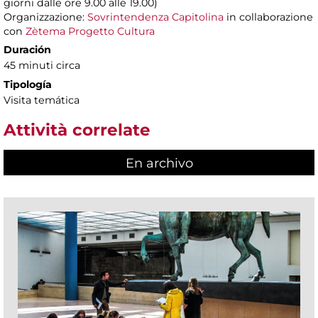
giorni dalle ore 9.00 alle 19.00)
Organizzazione:
Sovrintendenza Capitolina
in collaborazione
con
Zètema Progetto Cultura
Duración
45 minuti circa
Tipología
Visita temática
Attività correlate
En archivo