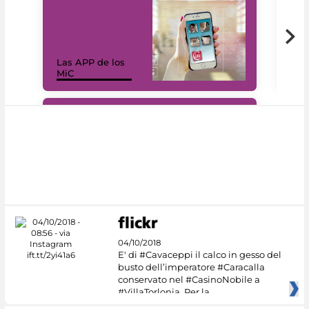
Las APP de los
I Mi
MiC
net
#DiscoverMiC
04/10/2018
E' di #Cavaceppi il calco in gesso del
busto dell’imperatore #Caracalla
conservato nel #CasinoNobile a
#VillaTorlonia. Per la