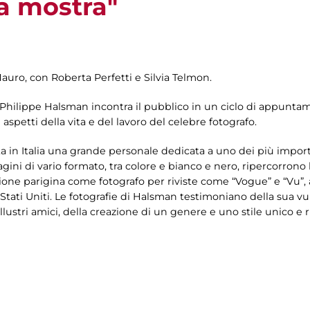
la mostra"
Mauro, con Roberta Perfetti e Silvia Telmon.
 Philippe Halsman incontra il pubblico in un ciclo di appuntame
 aspetti della vita e del lavoro del celebre fotografo.
a in Italia una grande personale dedicata a uno dei più import
ni di vario formato, tra colore e bianco e nero, ripercorrono la
zione parigina come fotografo per riviste come “Vogue” e “Vu”, a
 Stati Uniti. Le fotografie di Halsman testimoniano della sua vul
llustri amici, della creazione di un genere e uno stile unico e r