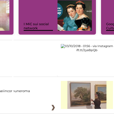
I MiC sui social
Goog
network
Cult
eiincomuneroma