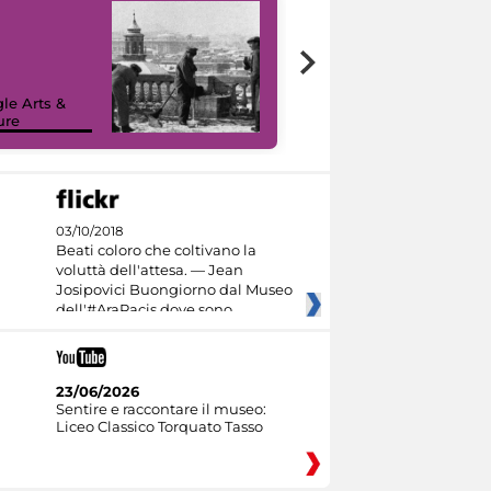
le Arts &
ure
I like MiC
03/10/2018
Beati coloro che coltivano la
voluttà dell'attesa. — Jean
Josipovici Buongiorno dal Museo
dell'#AraPacis dove sono
23/06/2026
Sentire e raccontare il museo:
Liceo Classico Torquato Tasso