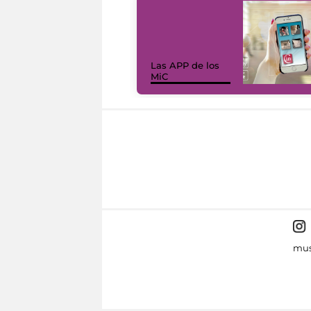
Las APP de los
MiC
mus