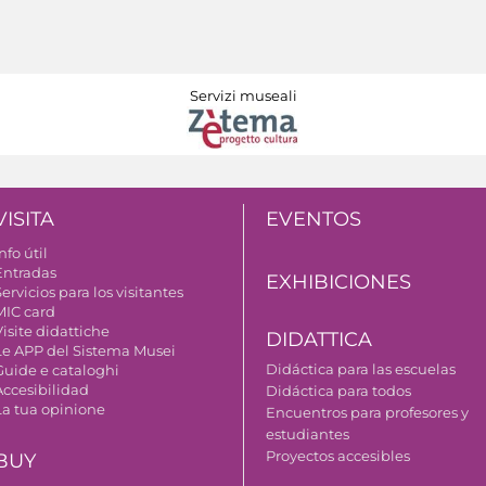
Servizi museali
VISITA
EVENTOS
nfo útil
Entradas
EXHIBICIONES
ervicios para los visitantes
MIC card
isite didattiche
DIDATTICA
Le APP del Sistema Musei
Didáctica para las escuelas
Guide e cataloghi
Accesibilidad
Didáctica para todos
La tua opinione
Encuentros para profesores y
estudiantes
Proyectos accesibles
BUY