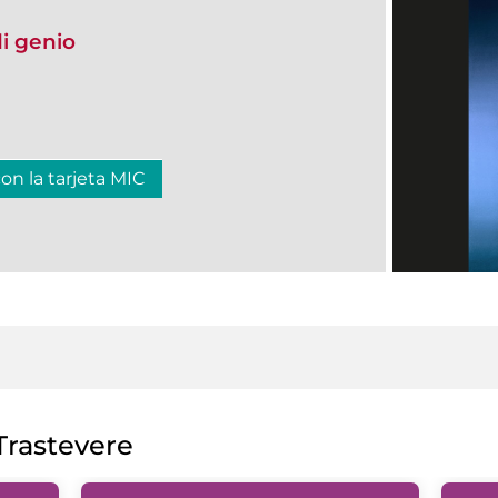
i genio
con la tarjeta MIC
rastevere