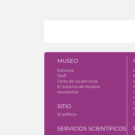
MUSEO
Editorial
I
Staff
Carta de los servicios
S
El Sistema de Museos
Newsletter
V
SITIO
El edificio
SERVICIOS SCIENTÍFICOS