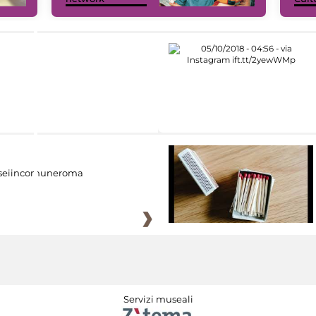
eiincomuneroma
Servizi museali