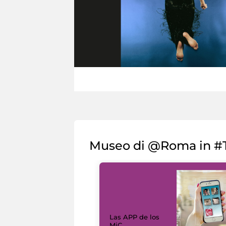
Museo di @Roma in #T
Las APP de los
MiC