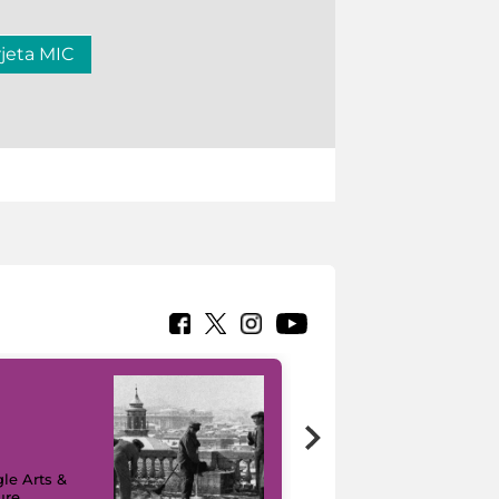
rjeta MIC
le Arts &
ure
I like MiC