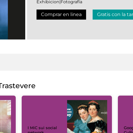
Exhibicion|Fotografía
Comprar en linea
Gratis con la ta
rastevere
I MiC sui social
Goog
network
Cult