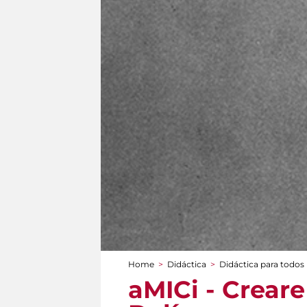
Home
>
Didáctica
>
Didáctica para todos
You are here
aMICi - Creare 