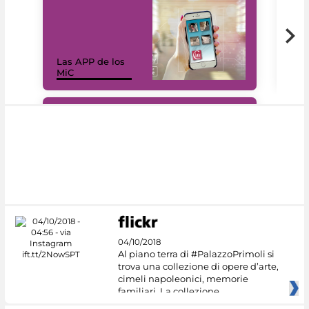
Las APP de los
I Mi
MiC
net
#DiscoverMiC
04/10/2018
Al piano terra di #PalazzoPrimoli si
trova una collezione di opere d’arte,
cimeli napoleonici, memorie
familiari. La collezione