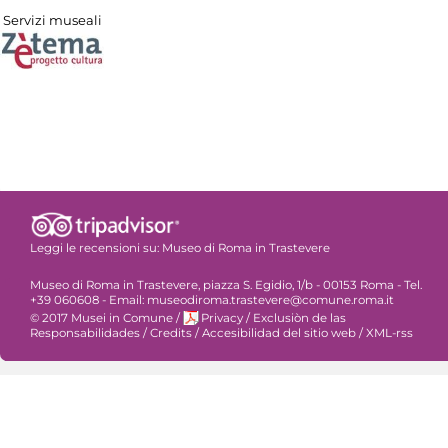
Servizi museali
Leggi le recensioni su:
Museo di Roma in Trastevere
Museo di Roma in Trastevere, piazza S. Egidio, 1/b - 00153 Roma - Tel.
+39 060608 - Email: museodiroma.trastevere@comune.roma.it
© 2017 Musei in Comune
/
Privacy
/
Exclusiòn de las
Responsabilidades
/
Credits
/
Accesibilidad del sitio web
/
XML-rss