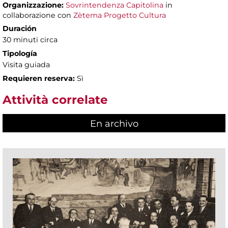
Organizzazione:
Sovrintendenza Capitolina
in
collaborazione con
Zètema Progetto Cultura
Duración
30 minuti circa
Tipología
Visita guiada
Requieren reserva:
Sì
Attività correlate
En archivo