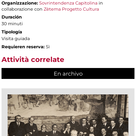
Organizzazione:
Sovrintendenza Capitolina
in
collaborazione con
Zètema Progetto Cultura
Duración
30 minuti
Tipología
Visita guiada
Requieren reserva:
Sì
Attività correlate
En archivo