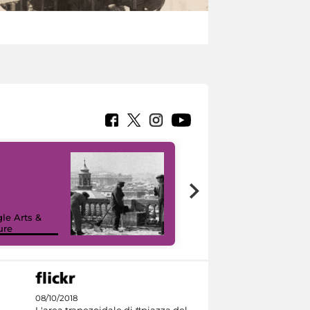
le Arts &
ure
I like MiC
08/10/2018
L'area trapezoidale di #piazza del