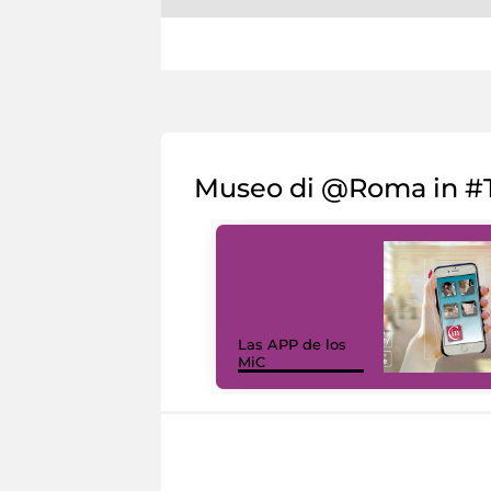
Museo di @Roma in #T
Las APP de los
MiC