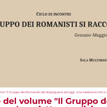
me "Il Gruppo dei Romanisti dal dopoguerra ad oggi. Una tradizione che si 
 del volume "Il Gruppo d