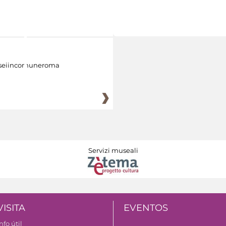
eiincomuneroma
Servizi museali
VISITA
EVENTOS
nfo útil