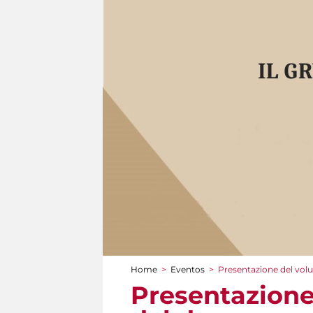
Home
>
Eventos
>
Presentazione del volu
You are here
Presentazione