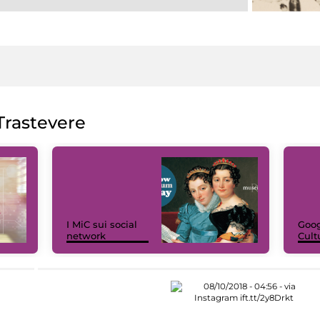
rastevere
I MiC sui social
Goog
network
Cult