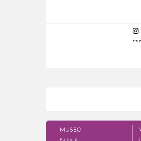
mus
MUSEO
Editorial
I