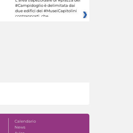
#Campidoglio è delimitata dai
due edifici dei #MuseiCapitolini
contrapposti, che
Calendario
News
Aviso