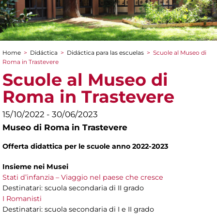
Home
>
Didáctica
>
Didáctica para las escuelas
>
Scuole al Museo di
You are here
Roma in Trastevere
Scuole al Museo di
Roma in Trastevere
15/10/2022 - 30/06/2023
Museo di Roma in Trastevere
Offerta didattica per le scuole anno 2022-2023
Insieme nei Musei
Stati d’infanzia – Viaggio nel paese che cresce
Destinatari: scuola secondaria di II grado
I Romanisti
Destinatari: scuola secondaria di I e II grado