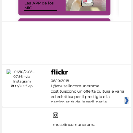
Las APP de los
I Mi
MiC
net
#DiscoverMiC
06/10/2018
I @museiincomuneroma
costituiscono un’offerta culturale varia
ed eclettica per il prestigio e la
particolarità delle sedi, per le
museiincomuneroma