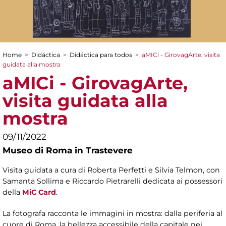
Home
>
Didáctica
>
Didáctica para todos
>
aMICi - GirovagArte, visita
You are here
guidata alla mostra
aMICi - GirovagArte,
visita guidata alla
mostra
09/11/2022
Museo di Roma in Trastevere
Visita guidata a cura di Roberta Perfetti e Silvia Telmon, con
Samanta Sollima e Riccardo Pietrarelli dedicata ai possessori
della
MiC Card
.
La fotografa racconta le immagini in mostra: dalla periferia al
cuore di Roma, la bellezza accessibile della capitale nei