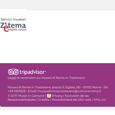
Servizi museali
Leggi le recensioni su:
Museo di Roma in Trastevere
Museo di Roma in Trastevere, piazza S. Egidio, 1/b - 00153 Roma - Tel.
+39 060608 - Email: museodiroma.trastevere@comune.roma.it
© 2017 Musei in Comune
/
Privacy
/
Exclusiòn de las
Responsabilidades
/
Credits
/
Accesibilidad del sitio web
/
XML-rss