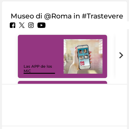
Museo di @Roma in #Trastevere
Las APP de los
I Mi
MiC
net
#DiscoverMiC