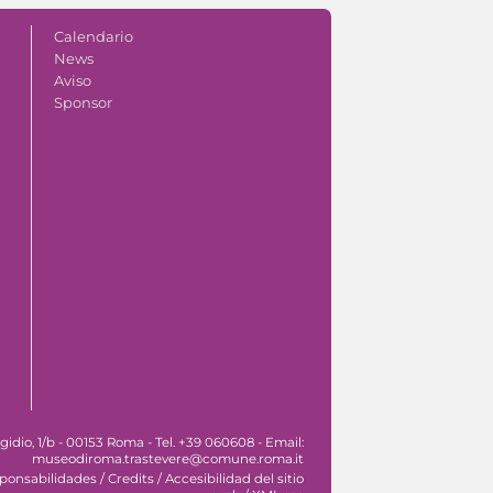
Calendario
News
Aviso
Sponsor
idio, 1/b - 00153 Roma - Tel. +39 060608 - Email:
museodiroma.trastevere@comune.roma.it
sponsabilidades
/
Credits
/
Accesibilidad del sitio