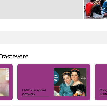
rastevere
I MiC sui social
Goog
network
Cult