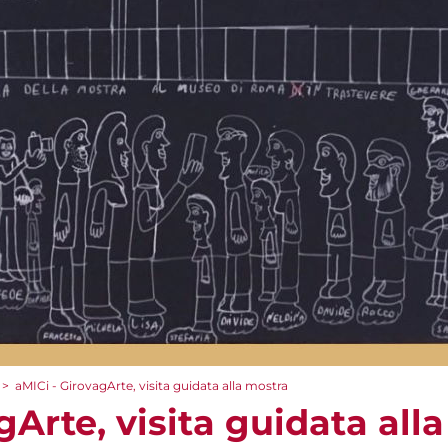
>
aMICi - GirovagArte, visita guidata alla mostra
gArte, visita guidata all