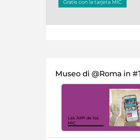
Gratis con la tarjeta MIC
Museo di @Roma in #T
Las APP de los
MiC