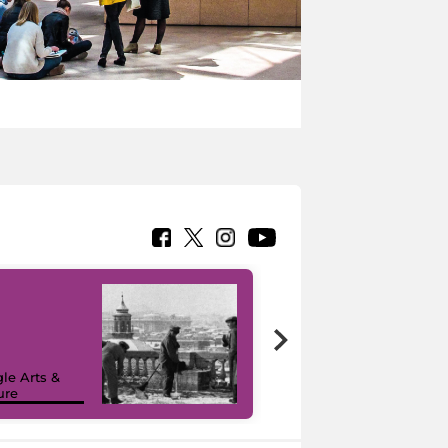
le Arts &
ure
I like MiC