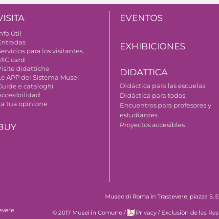
VISITA
EVENTOS
nfo útil
Entradas
EXHIBICIONES
ervicios para los visitantes
MIC card
isite didattiche
DIDATTICA
Le APP del Sistema Musei
Didáctica para las escuelas
Guide e cataloghi
Accesibilidad
Didáctica para todos
La tua opinione
Encuentros para profesores y
estudiantes
Proyectos accesibles
BUY
Museo di Roma in Trastevere, piazza S. Eg
evere
© 2017 Musei in Comune
/
Privacy
/
Exclusiòn de las Re