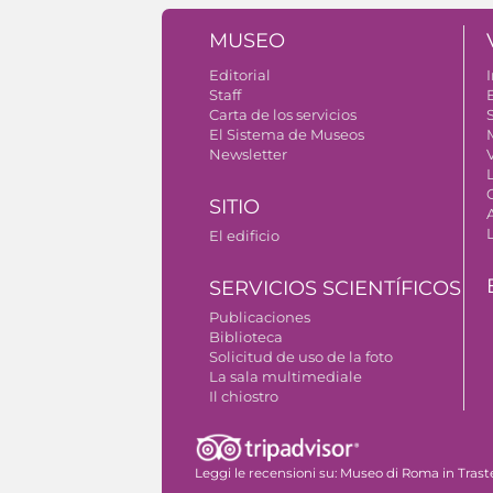
MUSEO
Editorial
I
Staff
Carta de los servicios
S
El Sistema de Museos
Newsletter
V
SITIO
El edificio
SERVICIOS SCIENTÍFICOS
Publicaciones
Biblioteca
Solicitud de uso de la foto
La sala multimediale
Il chiostro
Autorizzazione riprese fotografiche
Leggi le recensioni su:
Museo di Roma in Trast