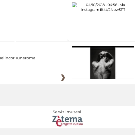
eiincomuneroma
Servizi museali