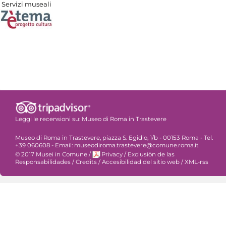
Servizi museali
Leggi le recensioni su:
Museo di Roma in Trastevere
Museo di Roma in Trastevere, piazza S. Egidio, 1/b - 00153 Roma - Tel.
+39 060608 - Email: museodiroma.trastevere@comune.roma.it
© 2017 Musei in Comune
/
Privacy
/
Exclusiòn de las
Responsabilidades
/
Credits
/
Accesibilidad del sitio web
/
XML-rss