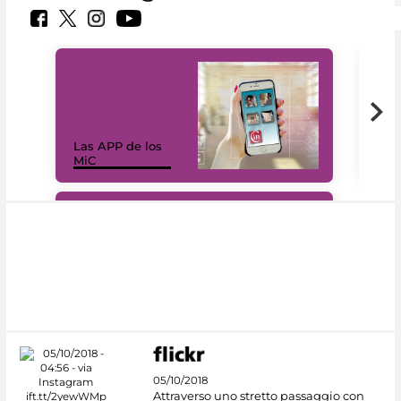
Las APP de los
I Mi
MiC
net
#DiscoverMiC
05/10/2018
Attraverso uno stretto passaggio con