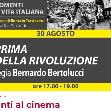
inema
anti al cinema