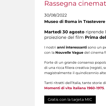
Rassegna cinemato
30/08/2022
Museo di Roma in Trastevere
Martedì 30 agosto
riprende 
proiezione del film
Prima del
I nostri
anni interessanti
sono un per
con la
Nouvelle Vague
del cinema f
Forte di un grande consenso popolare
di una ricca filiera creativa (registi
magistralmente il quindicennio alter
Tanti ritratti dell’Italia, tante stor
Momenti di vita italiana 1960-1975
.
Gratis con la tarjeta MIC