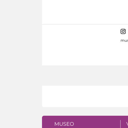
mus
MUSEO