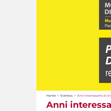
Home
>
Eventos
>
Anni interessanti al c
You are here
Anni interess