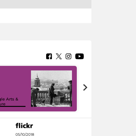
le Arts &
ure
I like MiC
05/10/2018