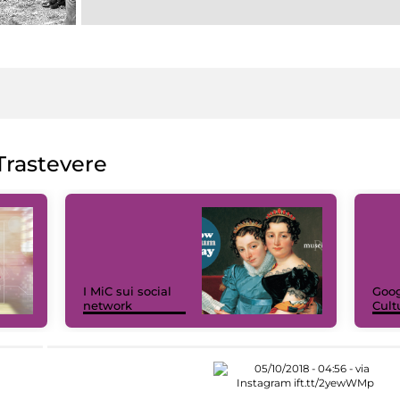
rastevere
I MiC sui social
Goog
network
Cult