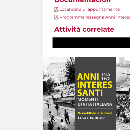
Locandina 5° appuntamento
Programma rassegna Anni interes
Attività correlate