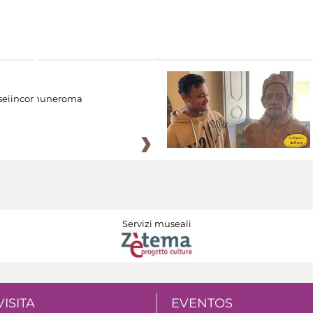
eiincomuneroma
Servizi museali
VISITA
EVENTOS