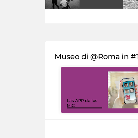
Museo di @Roma in #T
Las APP de los
MiC