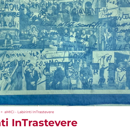
>
aMICi - Labirinti InTrastevere
nti InTrastevere