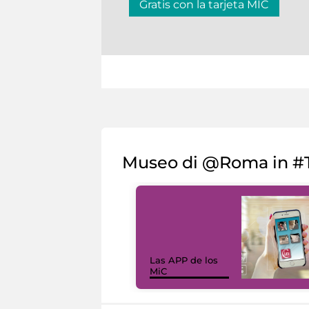
Gratis con la tarjeta MIC
Museo di @Roma in #T
Las APP de los
MiC