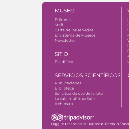
MUSEO
Editorial
I
Staff
Carta de los servicios
S
El Sistema de Museos
Newsletter
V
SITIO
El edificio
SERVICIOS SCIENTÍFICOS
Publicaciones
Biblioteca
Solicitud de uso de la foto
La sala multimediale
Il chiostro
Autorizzazione riprese fotografiche
Leggi le recensioni su:
Museo di Roma in Trast