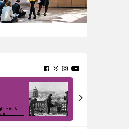
le Arts &
ure
I like MiC