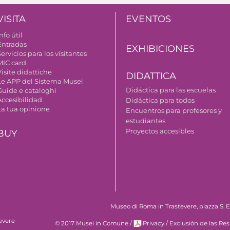
VISITA
EVENTOS
nfo útil
Entradas
EXHIBICIONES
ervicios para los visitantes
MIC card
isite didattiche
DIDATTICA
Le APP del Sistema Musei
Didáctica para las escuelas
Guide e cataloghi
Accesibilidad
Didáctica para todos
La tua opinione
Encuentros para profesores y
estudiantes
Proyectos accesibles
BUY
Museo di Roma in Trastevere, piazza S. Eg
evere
© 2017 Musei in Comune
/
Privacy
/
Exclusiòn de las Re