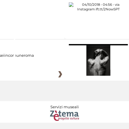
eiincomuneroma
Servizi museali