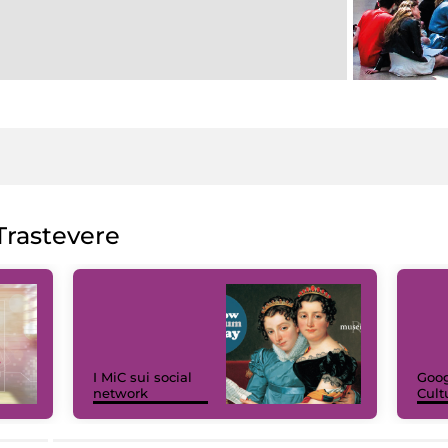
rastevere
I MiC sui social
Goog
network
Cult