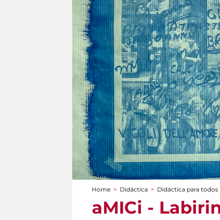
Home
>
Didáctica
>
Didáctica para todos
You are here
aMICi - Labiri