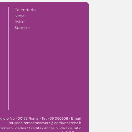
Calendario
News
Aviso
Sponsor
idio, 1/b - 00153 Roma - Tel. +39 060608 - Email:
museodiroma.trastevere@comune.roma.it
sponsabilidades
/
Credits
/
Accesibilidad del sitio