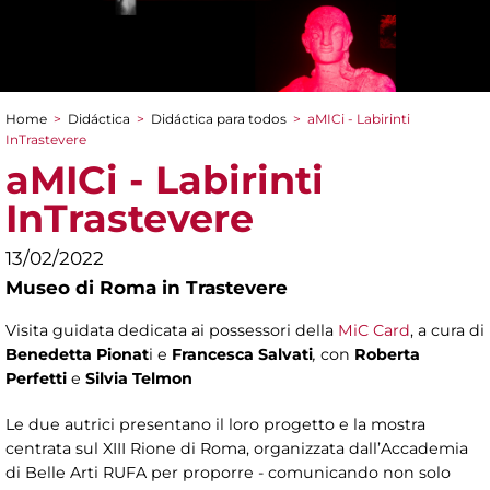
Home
>
Didáctica
>
Didáctica para todos
>
aMICi - Labirinti
You are here
InTrastevere
aMICi - Labirinti
InTrastevere
13/02/2022
Museo di Roma in Trastevere
Visita guidata dedicata ai possessori della
MiC Card
, a cura di
Benedetta Pionat
i e
Francesca Salvati
,
con
Roberta
Perfetti
e
Silvia Telmon
Le due autrici presentano il loro progetto e la mostra
centrata sul XIII Rione di Roma, organizzata dall’Accademia
di Belle Arti RUFA per proporre - comunicando non solo