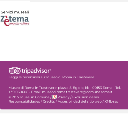
Servizi museali
Leggi le recensioni su:
Museo di Roma in Trastevere
Museo di Roma in Trastevere, piazza S. Egidio, 1/b - 00153 Roma - Tel.
+39 060608 - Email: museodiroma.trastevere@comune.roma.it
© 2017 Musei in Comune
/
Privacy
/
Exclusiòn de las
Responsabilidades
/
Credits
/
Accesibilidad del sitio web
/
XML-rss