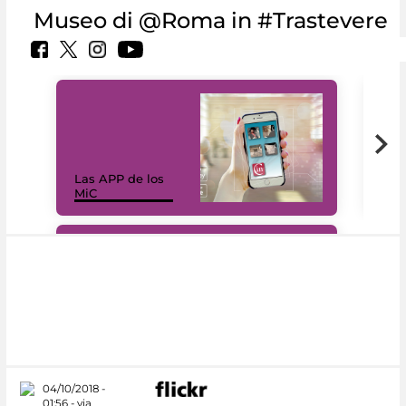
Museo di @Roma in #Trastevere
Las APP de los
I Mi
MiC
net
#DiscoverMiC