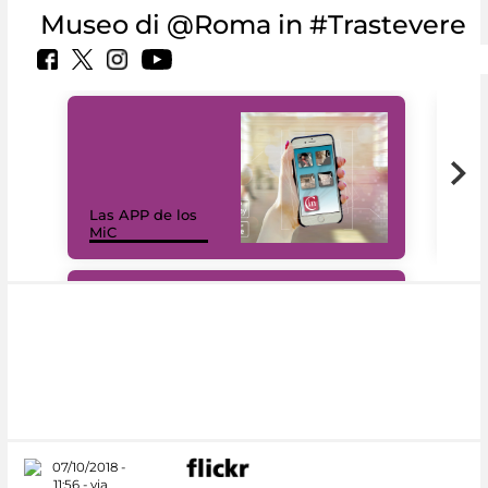
Museo di @Roma in #Trastevere
Las APP de los
I Mi
MiC
net
#DiscoverMiC