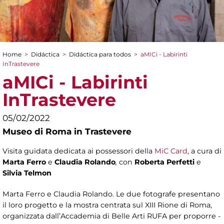
Home
>
Didáctica
>
Didáctica para todos
>
aMICi - Labirinti
You are here
InTrastevere
aMICi - Labirinti
InTrastevere
05/02/2022
Museo di Roma in Trastevere
Visita guidata dedicata ai possessori della
MiC Card
, a cura di
Marta Ferro
e
Claudia Rolando
,
con
Roberta Perfetti
e
Silvia Telmon
Marta Ferro e Claudia Rolando. Le due fotografe presentano
il loro progetto e la mostra centrata sul XIII Rione di Roma,
organizzata dall’Accademia di Belle Arti RUFA per proporre -