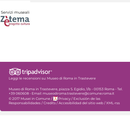
Servizi museali
Leggi le recensioni su:
Museo di Roma in Trastevere
Museo di Roma in Trastevere, piazza S. Egidio, 1/b - 00153 Roma - Tel.
+39 060608 - Email: museodiroma.trastevere@comune.roma.it
© 2017 Musei in Comune
/
Privacy
/
Exclusiòn de las
Responsabilidades
/
Credits
/
Accesibilidad del sitio web
/
XML-rss