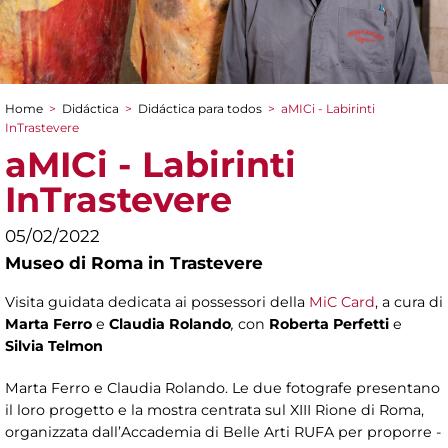
Home
>
Didáctica
>
Didáctica para todos
>
aMICi - Labirinti
You are here
InTrastevere
aMICi - Labirinti
InTrastevere
05/02/2022
Museo di Roma in Trastevere
Visita guidata dedicata ai possessori della
MiC Card
, a cura di
Marta Ferro
e
Claudia Rolando
,
con
Roberta Perfetti
e
Silvia Telmon
Marta Ferro e Claudia Rolando. Le due fotografe presentano
il loro progetto e la mostra centrata sul XIII Rione di Roma,
organizzata dall’Accademia di Belle Arti RUFA per proporre -