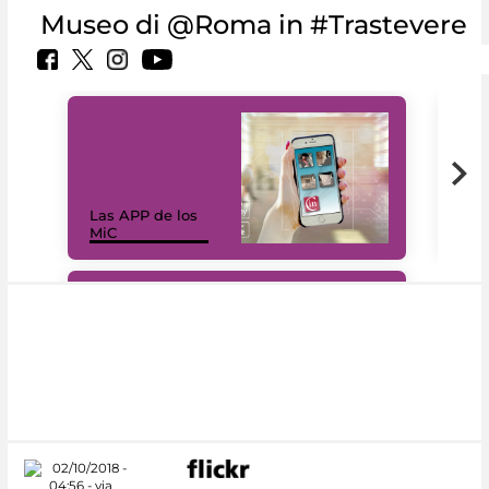
Museo di @Roma in #Trastevere
Las APP de los
I Mi
MiC
net
#DiscoverMiC