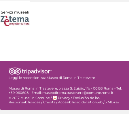
Servizi museali
Leggi le recensioni su:
Museo di Roma in Trastevere
Museo di Roma in Trastevere, piazza S. Egidio, 1/b - 00153 Roma - Tel.
+39 060608 - Email: museodiroma.trastevere@comune.roma.it
© 2017 Musei in Comune
/
Privacy
/
Exclusiòn de las
Responsabilidades
/
Credits
/
Accesibilidad del sitio web
/
XML-rss