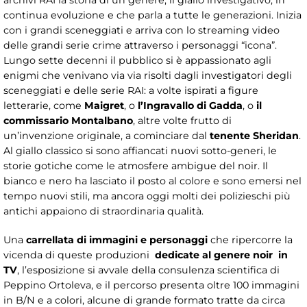
continua evoluzione e che parla a tutte le generazioni. Inizia
con i grandi sceneggiati e arriva con lo streaming video
delle grandi serie crime attraverso i personaggi “icona”.
Lungo sette decenni il pubblico si è appassionato agli
enigmi che venivano via via risolti dagli investigatori degli
sceneggiati e delle serie RAI: a volte ispirati a figure
letterarie, come
Maigret
, o
l’Ingravallo di Gadda
, o
il
commissario Montalbano
, altre volte frutto di
un’invenzione originale, a cominciare dal
tenente Sheridan
.
Al giallo classico si sono affiancati nuovi sotto-generi, le
storie gotiche come le atmosfere ambigue del noir. Il
bianco e nero ha lasciato il posto al colore e sono emersi nel
tempo nuovi stili, ma ancora oggi molti dei polizieschi più
antichi appaiono di straordinaria qualità.
Una
carrellata di immagini e personaggi
che ripercorre la
vicenda di queste produzioni
dedicate al genere noir in
TV
, l’esposizione si avvale della consulenza scientifica di
Peppino Ortoleva, e il percorso presenta oltre 100 immagini
in B/N e a colori, alcune di grande formato tratte da circa