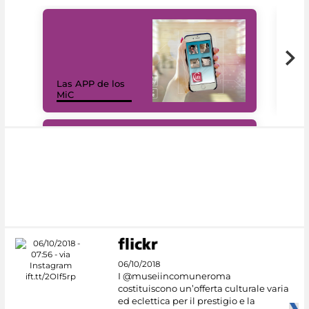
Las APP de los
I Mi
MiC
net
#DiscoverMiC
06/10/2018
I @museiincomuneroma
costituiscono un’offerta culturale varia
ed eclettica per il prestigio e la