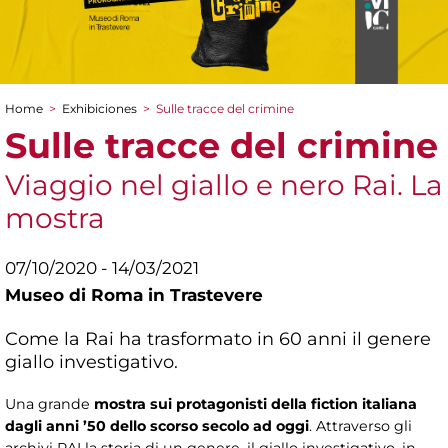
Home
>
Exhibiciones
>
Sulle tracce del crimine
You are here
Sulle tracce del crimine
Viaggio nel giallo e nero Rai. La
mostra
07/10/2020 - 14/03/2021
Museo di Roma in Trastevere
Come la Rai ha trasformato in 60 anni il genere
giallo investigativo.
Una grande
mostra sui protagonisti della fiction italiana
dagli anni ’50 dello scorso secolo ad oggi
. Attraverso gli
archivi RAI la storia di un genere, il giallo investigativo, in