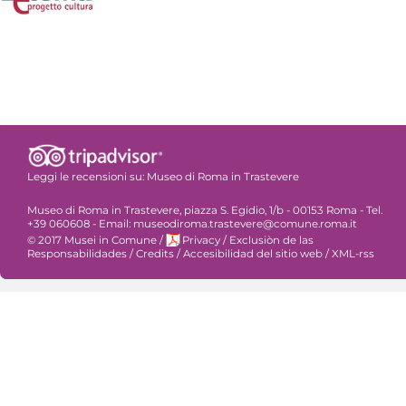
Leggi le recensioni su:
Museo di Roma in Trastevere
Museo di Roma in Trastevere, piazza S. Egidio, 1/b - 00153 Roma - Tel.
+39 060608 - Email: museodiroma.trastevere@comune.roma.it
© 2017 Musei in Comune
/
Privacy
/
Exclusiòn de las
Responsabilidades
/
Credits
/
Accesibilidad del sitio web
/
XML-rss