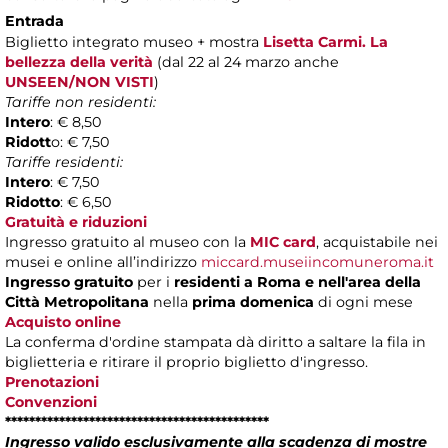
Entrada
Biglietto integrato museo + mostra
Lisetta Carmi. La
bellezza della verità
(dal 22 al 24 marzo anche
UNSEEN/NON VISTI
)
Tariffe non residenti:
Intero
: € 8,50
Ridott
o: € 7,50
Tariffe residenti:
Intero
: € 7,50
Ridotto
: € 6,50
Gratuità e riduzioni
Ingresso gratuito al museo con la
MIC card
, acquistabile nei
musei e online all’indirizzo
miccard.museiincomuneroma.it
Ingresso gratuito
per i
residenti a Roma
e nell'area della
Città Metropolitana
nella
prima domenica
di ogni mese
Acquisto online
La conferma d'ordine stampata dà diritto a saltare la fila in
biglietteria e ritirare il proprio biglietto d'ingresso.
Prenotazioni
Convenzioni
********************************************
Ingresso valido esclusivamente alla scadenza di mostre