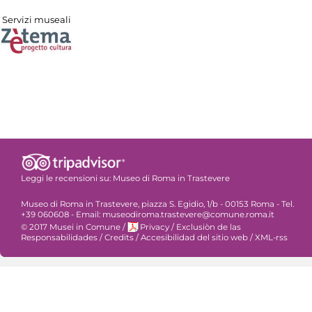
Servizi museali
Leggi le recensioni su:
Museo di Roma in Trastevere
Museo di Roma in Trastevere, piazza S. Egidio, 1/b - 00153 Roma - Tel.
+39 060608 - Email: museodiroma.trastevere@comune.roma.it
© 2017 Musei in Comune
/
Privacy
/
Exclusiòn de las
Responsabilidades
/
Credits
/
Accesibilidad del sitio web
/
XML-rss