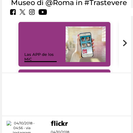
Museo di @Roma in #Trastevere
Las APP de los
I Mi
MiC
net
#DiscoverMiC
04/10/2018