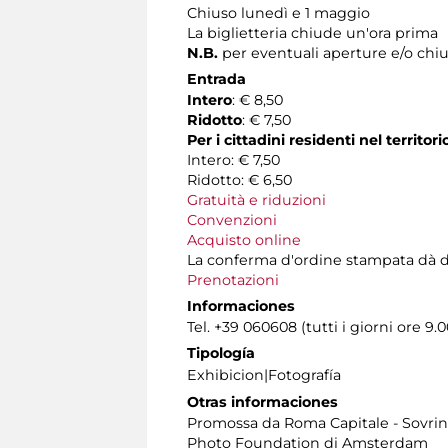
Chiuso lunedì e 1 maggio
La biglietteria chiude un'ora prima
N.B.
per eventuali aperture e/o chiu
Entrada
Intero
: € 8,50
Ridotto
: € 7,50
Per i cittadini residenti nel territo
Intero: € 7,50
Ridotto: € 6,50
Gratuità e riduzioni
Convenzioni
Acquisto online
La conferma d'ordine stampata dà diritt
Prenotazioni
Informaciones
Tel. +39 060608 (tutti i giorni ore 9.0
Tipología
Exhibicion|Fotografía
Otras informaciones
Promossa da Roma Capitale - Sovrint
Photo Foundation di Amsterdam