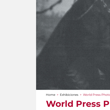
Home
>
Exhibiciones
>
World Press Photo
You are here
World Press P