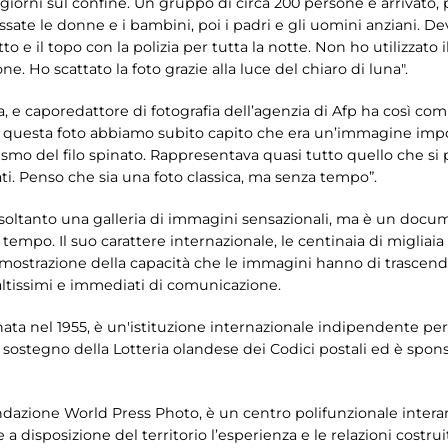
giorni sul confine. Un gruppo di circa 200 persone è arrivato, 
assate le donne e i bambini, poi i padri e gli uomini anziani. 
o e il topo con la polizia per tutta la notte. Non ho utilizzato i
 Ho scattato la foto grazie alla luce del chiaro di luna".
a, e caporedattore di fotografia dell’agenzia di Afp ha così co
questa foto abbiamo subito capito che era un’immagine import
lismo del filo spinato. Rappresentava quasi tutto quello che s
ati. Penso che sia una foto classica, ma senza tempo”.
soltanto una galleria di immagini sensazionali, ma è un docu
ro tempo. Il suo carattere internazionale, le centinaia di miglia
imostrazione della capacità che le immagini hanno di trascende
 altissimi e immediati di comunicazione.
 nata nel 1955, è un'istituzione internazionale indipendente per 
 sostegno della Lotteria olandese dei Codici postali ed è spon
ondazione World Press Photo, è un centro polifunzionale intera
a disposizione del territorio l’esperienza e le relazioni costrui