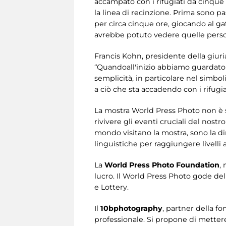
accampato con i rifugiati da cinque 
la linea di recinzione. Prima sono p
per circa cinque ore, giocando al gatt
avrebbe potuto vedere quelle persone.
Francis Kohn, presidente della giuri
“Quandoall'inizio abbiamo guardato 
semplicità, in particolare nel simbo
a ciò che sta accadendo con i rifugi
La mostra World Press Photo non è 
rivivere gli eventi cruciali del nost
mondo visitano la mostra, sono la d
linguistiche per raggiungere livelli
La
World Press Photo Foundation
,
lucro. Il World Press Photo gode del
e Lottery.
Il
10bphotography
, partner della f
professionale. Si propone di mettere 