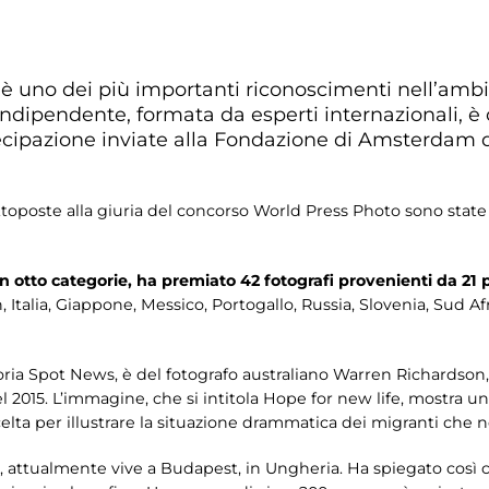
o
è uno dei più importanti riconoscimenti nell’ambi
 indipendente, formata da esperti internazionali, 
cipazione inviate alla Fondazione di Amsterdam da
toposte alla giuria del concorso World Press Photo sono stat
 in otto categorie, ha premiato 42 fotografi provenienti da 21 
 Italia, Giappone, Messico, Portogallo, Russia, Slovenia, Sud Afri
goria Spot News, è del fotografo australiano Warren Richardson, 
del 2015. L’immagine, che si intitola Hope for new life, mostr
scelta per illustrare la situazione drammatica dei migranti che ne
 attualmente vive a Budapest, in Ungheria. Ha spiegato così c