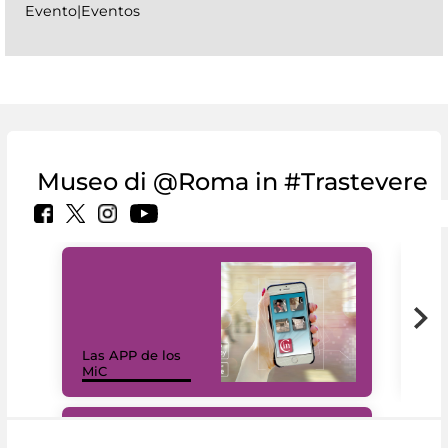
Evento|Eventos
Museo di @Roma in #Trastevere
Las APP de los
I Mi
MiC
net