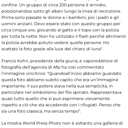
confine. Un gruppo di circa 200 persone è arrivato,
posizionandosi sotto gli alberi lungo la linea di recinzione.
Prima sono passate le donne e i bambini, poi i padri e gli
uomini anziani. Devo essere stato con questo gruppo per
circa cinque ore, giocando al gatto e il topo con la polizia
per tutta la notte. Non ho utilizzato il flash perchè altrimenti
la polizia avrebbe potuto vedere quelle persone. Ho
scattato la foto grazie alla luce del chiaro di luna".
Francis Kohn, presidente della giuria, e caporedattore di
fotografia dell’agenzia di Afp ha così commentato
l’immagine vincitrice: “Quandoall'inizio abbiamo guardato
questa foto abbiamo subito capito che era un’immagine
importante. Il suo potere stava nella sua semplicità, in
particolare nel simbolismo del filo spinato. Rappresentava
quasi tutto quello che si può esprimere visivamente
rispetto a ciò che sta accadendo con i rifugiati. Penso che
sia una foto classica, ma senza tempo”.
La mostra World Press Photo non è soltanto una galleria di