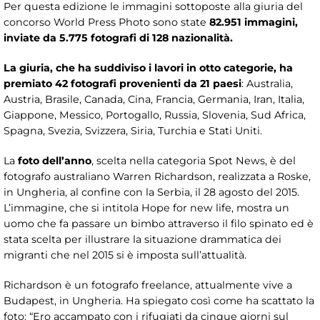
Per questa edizione le immagini sottoposte alla giuria del
concorso World Press Photo sono state
82.951 immagini,
inviate da 5.775 fotografi di 128 nazionalità.
La giuria, che ha suddiviso i lavori in otto categorie, ha
premiato 42 fotografi provenienti da 21 paesi
: Australia,
Austria, Brasile, Canada, Cina, Francia, Germania, Iran, Italia,
Giappone, Messico, Portogallo, Russia, Slovenia, Sud Africa,
Spagna, Svezia, Svizzera, Siria, Turchia e Stati Uniti.
La
foto dell’anno
, scelta nella categoria Spot News, è del
fotografo australiano Warren Richardson, realizzata a Roske,
in Ungheria, al confine con la Serbia, il 28 agosto del 2015.
L’immagine, che si intitola Hope for new life, mostra un
uomo che fa passare un bimbo attraverso il filo spinato ed è
stata scelta per illustrare la situazione drammatica dei
migranti che nel 2015 si è imposta sull’attualità.
Richardson è un fotografo freelance, attualmente vive a
Budapest, in Ungheria. Ha spiegato così come ha scattato la
foto: “Ero accampato con i rifugiati da cinque giorni sul