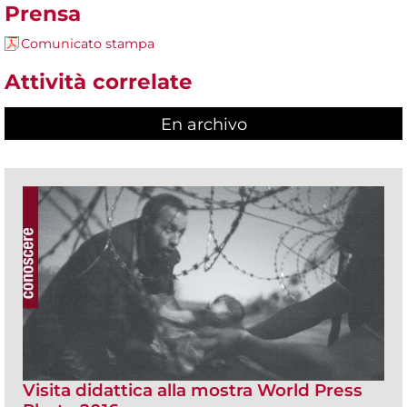
Prensa
Comunicato stampa
Attività correlate
En archivo
Visita didattica alla mostra World Press