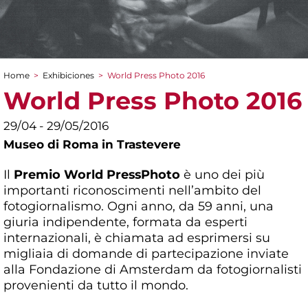
Home
>
Exhibiciones
>
World Press Photo 2016
You are here
World Press Photo 2016
29/04 - 29/05/2016
Museo di Roma in Trastevere
Il
Premio World Press
Photo
è uno dei più
importanti riconoscimenti nell’ambito del
fotogiornalismo. Ogni anno, da 59 anni, una
giuria indipendente, formata da esperti
internazionali, è chiamata ad esprimersi su
migliaia di domande di partecipazione inviate
alla Fondazione di Amsterdam da fotogiornalisti
provenienti da tutto il mondo.