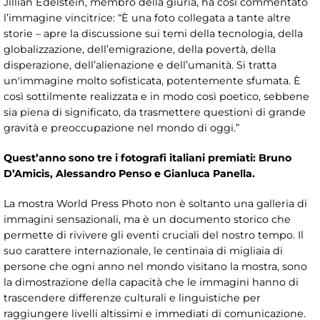
Jillian Edelstein, membro della giuria, ha così commentato
l’immagine vincitrice: “È una foto collegata a tante altre
storie – apre la discussione sui temi della tecnologia, della
globalizzazione, dell’emigrazione, della povertà, della
disperazione, dell’alienazione e dell’umanità. Si tratta
un'immagine molto sofisticata, potentemente sfumata. È
così sottilmente realizzata e in modo così poetico, sebbene
sia piena di significato, da trasmettere questioni di grande
gravità e preoccupazione nel mondo di oggi.”
Quest’anno sono tre i fotografi italiani premiati:
Bruno
D’Amicis, Alessandro Penso e Gianluca Panella.
La mostra World Press Photo non è soltanto una galleria di
immagini sensazionali, ma è un documento storico che
permette di rivivere gli eventi cruciali del nostro tempo. Il
suo carattere internazionale, le centinaia di migliaia di
persone che ogni anno nel mondo visitano la mostra, sono
la dimostrazione della capacità che le immagini hanno di
trascendere differenze culturali e linguistiche per
raggiungere livelli altissimi e immediati di comunicazione.