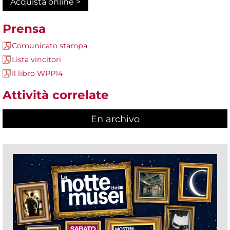
Acquista online >
Prensa
Comunicato stampa
Lista vincitori
Il libro WPP14
Attività correlate
En archivo