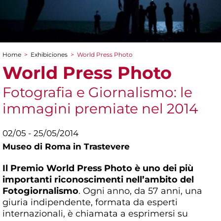
Home
>
Exhibiciones
>
World Press Photo
You are here
World Press Photo
Fotografia e Giornalismo: le
immagini premiate nel 2014
02/05 - 25/05/2014
Museo di Roma in Trastevere
Il Premio World Press Photo è uno dei più
importanti riconoscimenti nell’ambito del
Fotogiornalismo
. Ogni anno, da 57 anni, una
giuria indipendente, formata da esperti
internazionali, è chiamata a esprimersi su