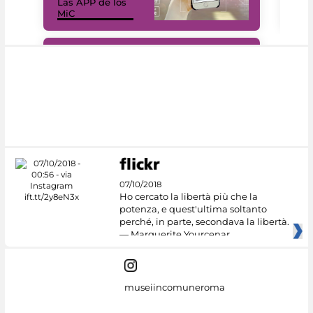
Las APP de los
I Mi
MiC
net
#DiscoverMiC
07/10/2018
Ho cercato la libertà più che la
potenza, e quest'ultima soltanto
perché, in parte, secondava la libertà.
— Marguerite Yourcenar
museiincomuneroma