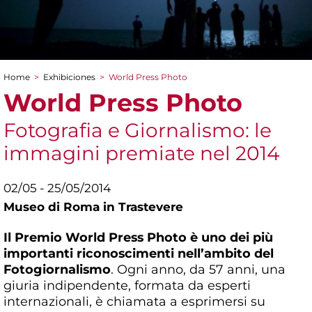
Home
>
Exhibiciones
>
World Press Photo
You are here
World Press Photo
Fotografia e Giornalismo: le
immagini premiate nel 2014
02/05 - 25/05/2014
Museo di Roma in Trastevere
Il Premio World Press Photo è uno dei più
importanti riconoscimenti nell’ambito del
Fotogiornalismo
. Ogni anno, da 57 anni, una
giuria indipendente, formata da esperti
internazionali, è chiamata a esprimersi su