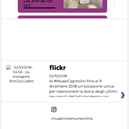
Las APP de los
I Mi
MiC
net
#DiscoverMiC
02/10/2018
Ai #MuseiCapitolini fino al 9
dicembre 2018 un’occasione unica
per ripercorrere la storia degli ultimi
tre concili dell’età moderna con
museiincomuneroma