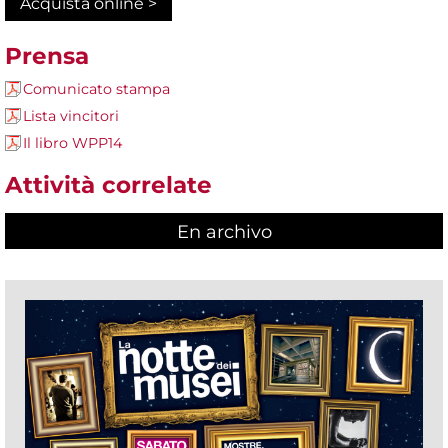
Acquista online >
Prensa
Comunicato stampa
Lista vincitori
Il libro WPP14
Attività correlate
En archivo