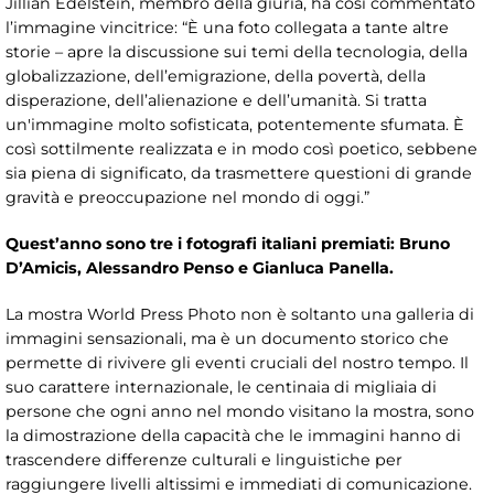
Jillian Edelstein, membro della giuria, ha così commentato
l’immagine vincitrice: “È una foto collegata a tante altre
storie – apre la discussione sui temi della tecnologia, della
globalizzazione, dell’emigrazione, della povertà, della
disperazione, dell’alienazione e dell’umanità. Si tratta
un'immagine molto sofisticata, potentemente sfumata. È
così sottilmente realizzata e in modo così poetico, sebbene
sia piena di significato, da trasmettere questioni di grande
gravità e preoccupazione nel mondo di oggi.”
Quest’anno sono tre i fotografi italiani premiati:
Bruno
D’Amicis, Alessandro Penso e Gianluca Panella.
La mostra World Press Photo non è soltanto una galleria di
immagini sensazionali, ma è un documento storico che
permette di rivivere gli eventi cruciali del nostro tempo. Il
suo carattere internazionale, le centinaia di migliaia di
persone che ogni anno nel mondo visitano la mostra, sono
la dimostrazione della capacità che le immagini hanno di
trascendere differenze culturali e linguistiche per
raggiungere livelli altissimi e immediati di comunicazione.