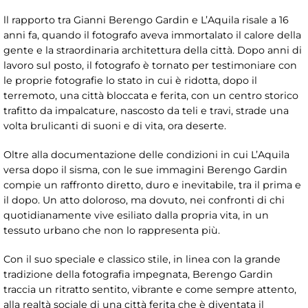
ll rapporto tra Gianni Berengo Gardin e L’Aquila risale a 16
anni fa, quando il fotografo aveva immortalato il calore della
gente e la straordinaria architettura della città. Dopo anni di
lavoro sul posto, il fotografo è tornato per testimoniare con
le proprie fotografie lo stato in cui è ridotta, dopo il
terremoto, una città bloccata e ferita, con un centro storico
trafitto da impalcature, nascosto da teli e travi, strade una
volta brulicanti di suoni e di vita, ora deserte.
Oltre alla documentazione delle condizioni in cui L’Aquila
versa dopo il sisma, con le sue immagini Berengo Gardin
compie un raffronto diretto, duro e inevitabile, tra il prima e
il dopo. Un atto doloroso, ma dovuto, nei confronti di chi
quotidianamente vive esiliato dalla propria vita, in un
tessuto urbano che non lo rappresenta più.
Con il suo speciale e classico stile, in linea con la grande
tradizione della fotografia impegnata, Berengo Gardin
traccia un ritratto sentito, vibrante e come sempre attento,
alla realtà sociale di una città ferita che è diventata il