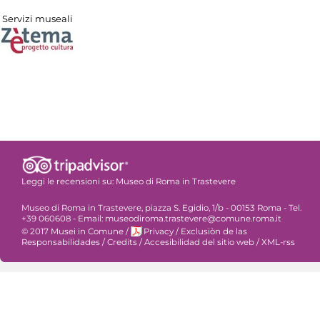
Servizi museali
Leggi le recensioni su:
Museo di Roma in Trastevere
Museo di Roma in Trastevere, piazza S. Egidio, 1/b - 00153 Roma - Tel.
+39 060608 - Email: museodiroma.trastevere@comune.roma.it
© 2017 Musei in Comune
/
Privacy
/
Exclusiòn de las
Responsabilidades
/
Credits
/
Accesibilidad del sitio web
/
XML-rss