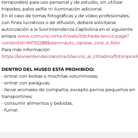
temporales) para uso personal y de estudio, sin utilizar
trípodes, palos selfie ni iluminación adicional.
En el caso de tomas fotográficas y de vídeo profesionales,
con fines lucrativos o de difusión, deberá solicitarse
autorización a la Sovrintendenza Capitolina en el siguiente
enlace
www.comune.roma.it/web/it/scheda-servizi.page?
contentId=INF92288&stem=auto_riprese_cine_e_foto
Para más información
https://sovraintendenzaroma.it/servizi_al_cittadino/fotoripr
DENTRO DEL MUSEO ESTÁ PROHIBIDO:
- entrar con bolsas o mochilas voluminosas;
- entrar con paraguas;
- llevar animales de compañía, excepto perros pequeños en
transportines;
- consumir alimentos y bebidas;
- fumar.