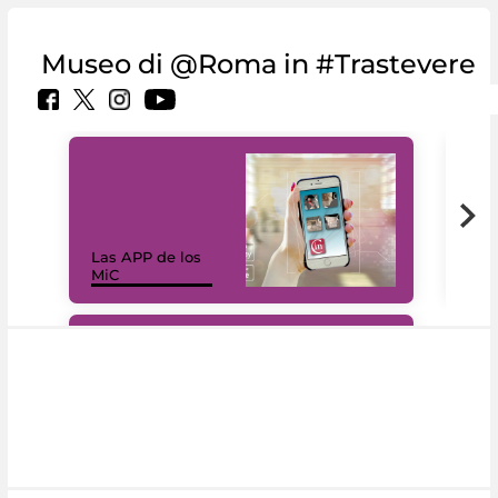
Museo di @Roma in #Trastevere
Las APP de los
I Mi
MiC
net
#DiscoverMiC