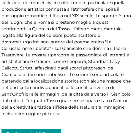
collezioni dei musei civici e riflettono in particolare quella
produzione artistica connessa all’atmosfera che ispira il
paesaggio romantico diffusa nel XIX secolo. Lo spunto è uno
dei luoghi che a Roma si prestano meglio a questi
sentimenti: la Quercia del Tasso - l’albero monumentale
legato alla figura del celebre poeta, scrittore e
drammaturgo italiano, autore del poema eroico "La
Gerusalemme liberata" - sul Gianicolo che domina il Rione
Trastevere. La mostra ripercorre le passeggiate di letterati e
artisti italiani e stranieri, come Leopardi, Stendhal, Lady
Callcott, Strutt, affascinati dagli scorci pittoreschi del
Gianicolo e dai suoi simbolismi. Le sezioni sono articolate
partendo dalla localizzazione storica (con alcune mappe che
nel particolare individuano il colle con il convento di
Sant’Onofrio) alle immagini della città da e verso il Gianicolo,
dal mito di Torquato Tasso quale emozionato stato d’animo
della creatività artistica all’idea della Natura tra immagine
incisa e immagine pittorica.