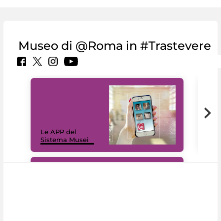
Museo di @Roma in #Trastevere
Il 
Le APP del
Mus
Sistema Musei
net
#DiscoverMiC