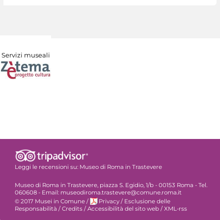
Servizi museali
Leggi le recensioni su:
Museo di Roma in Trastevere
Museo di Roma in Trastevere, piazza S. Egidio, 1/b - 00153 Roma - Tel.
060608 - Email: museodiroma.trastevere@comune.roma.it
© 2017 Musei in Comune
/
Privacy
/
Esclusione delle
Responsabilità
/
Credits
/
Accessibilità del sito web
/
XML-rss