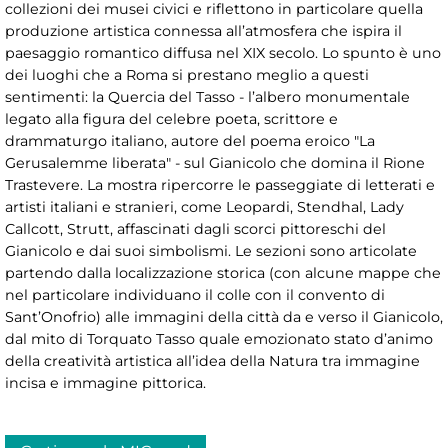
collezioni dei musei civici e riflettono in particolare quella
produzione artistica connessa all’atmosfera che ispira il
paesaggio romantico diffusa nel XIX secolo. Lo spunto è uno
dei luoghi che a Roma si prestano meglio a questi
sentimenti: la Quercia del Tasso - l’albero monumentale
legato alla figura del celebre poeta, scrittore e
drammaturgo italiano, autore del poema eroico "La
Gerusalemme liberata" - sul Gianicolo che domina il Rione
Trastevere. La mostra ripercorre le passeggiate di letterati e
artisti italiani e stranieri, come Leopardi, Stendhal, Lady
Callcott, Strutt, affascinati dagli scorci pittoreschi del
Gianicolo e dai suoi simbolismi. Le sezioni sono articolate
partendo dalla localizzazione storica (con alcune mappe che
nel particolare individuano il colle con il convento di
Sant’Onofrio) alle immagini della città da e verso il Gianicolo,
dal mito di Torquato Tasso quale emozionato stato d’animo
della creatività artistica all’idea della Natura tra immagine
incisa e immagine pittorica.