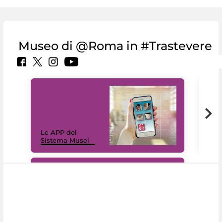
Museo di @Roma in #Trastevere
Il 
Le APP del
Mus
Sistema Musei
net
#DiscoverMiC