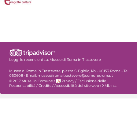
Leggi le recensioni su:
Museo di Roma in Trastevere
Museo di Roma in Trastevere, piazza S. Egidio, 1/b - 00153 Roma - Tel.
060608 - Email: museodiroma.trastevere@comune.roma.it
© 2017 Musei in Comune
/
Privacy
/
Esclusione delle
Responsabilità
/
Credits
/
Accessibilità del sito web
/
XML-rss