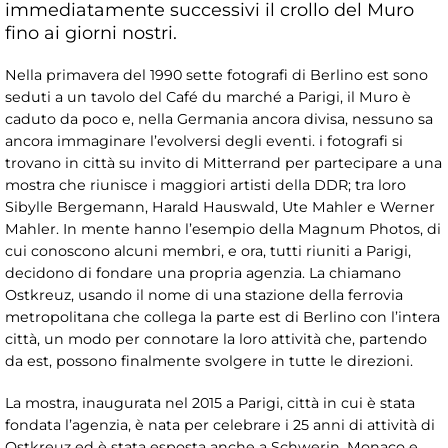
immediatamente successivi il crollo del Muro
fino ai giorni nostri.
Nella primavera del 1990 sette fotografi di Berlino est sono
seduti a un tavolo del Café du marché a Parigi, il Muro è
caduto da poco e, nella Germania ancora divisa, nessuno sa
ancora immaginare l’evolversi degli eventi. i fotografi si
trovano in città su invito di Mitterrand per partecipare a una
mostra che riunisce i maggiori artisti della DDR; tra loro
Sibylle Bergemann, Harald Hauswald, Ute Mahler e Werner
Mahler. In mente hanno l’esempio della Magnum Photos, di
cui conoscono alcuni membri, e ora, tutti riuniti a Parigi,
decidono di fondare una propria agenzia. La chiamano
Ostkreuz, usando il nome di una stazione della ferrovia
metropolitana che collega la parte est di Berlino con l’intera
città, un modo per connotare la loro attività che, partendo
da est, possono finalmente svolgere in tutte le direzioni.
La mostra, inaugurata nel 2015 a Parigi, città in cui è stata
fondata l’agenzia, è nata per celebrare i 25 anni di attività di
Ostkreuz ed è stata esposta anche a Schwerin, Monaco e