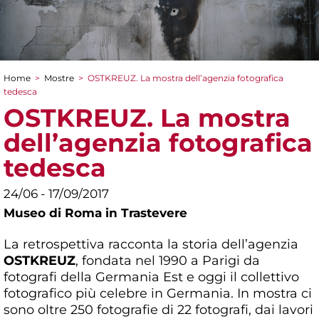
Home
>
Mostre
>
OSTKREUZ. La mostra dell’agenzia fotografica
Tu sei qui
tedesca
OSTKREUZ. La mostra
dell’agenzia fotografica
tedesca
24/06 - 17/09/2017
Museo di Roma in Trastevere
La retrospettiva racconta la storia dell’agenzia
OSTKREUZ
, fondata nel 1990 a Parigi da
fotografi della Germania Est e oggi il collettivo
fotografico più celebre in Germania. In mostra ci
sono oltre 250 fotografie di 22 fotografi, dai lavori