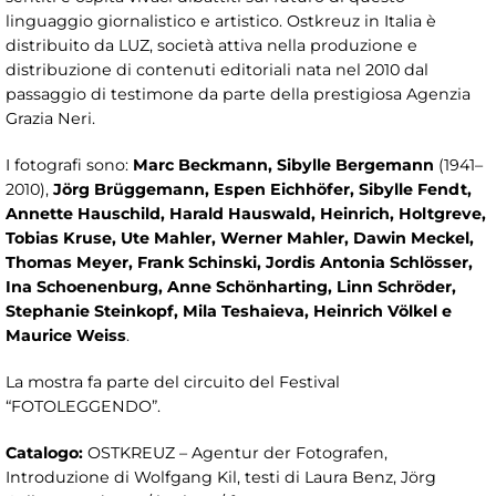
linguaggio giornalistico e artistico. Ostkreuz in Italia è
distribuito da LUZ, società attiva nella produzione e
distribuzione di contenuti editoriali nata nel 2010 dal
passaggio di testimone da parte della prestigiosa Agenzia
Grazia Neri.
I fotografi sono:
Marc Beckmann, Sibylle Bergemann
(1941–
2010),
Jörg Brüggemann, Espen Eichhöfer, Sibylle Fendt,
Annette Hauschild, Harald Hauswald, Heinrich, Holtgreve,
Tobias Kruse, Ute Mahler, Werner Mahler, Dawin Meckel,
Thomas Meyer, Frank Schinski, Jordis Antonia Schlösser,
Ina Schoenenburg, Anne Schönharting, Linn Schröder,
Stephanie Steinkopf, Mila Teshaieva, Heinrich Völkel e
Maurice Weiss
.
La mostra fa parte del circuito del Festival
“FOTOLEGGENDO”.
Catalogo:
OSTKREUZ – Agentur der Fotografen,
Introduzione di Wolfgang Kil, testi di Laura Benz, Jörg