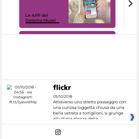
Il 
Le APP del
Mus
Sistema Musei
net
#DiscoverMiC
05/10/2018
Attraverso uno stretto passaggio con
una curiosa loggetta chiusa da una
bella vetrata a tortiglioni, si giunge
all'ultima stanza della