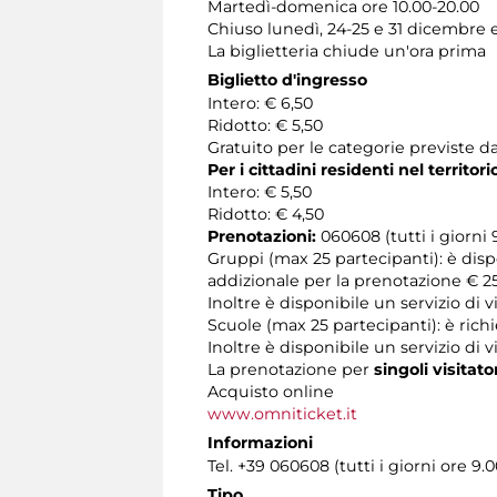
Martedì-domenica ore 10.00-20.00
Chiuso lunedì, 24-25 e 31 dicembre 
La biglietteria chiude un'ora prima
Biglietto d'ingresso
Intero: € 6,50
Ridotto: € 5,50
Gratuito per le categorie previste da
Per i cittadini residenti nel territo
Intero: € 5,50
Ridotto: € 4,50
Prenotazioni:
060608 (tutti i giorni 9
Gruppi (max 25 partecipanti): è dis
addizionale per la prenotazione € 25
Inoltre è disponibile un servizio di
Scuole (max 25 partecipanti): è rich
Inoltre è disponibile un servizio di 
La prenotazione per
singoli visitato
Acquisto online
www.omniticket.it
Informazioni
Tel. +39 060608 (tutti i giorni ore 9.0
Tipo