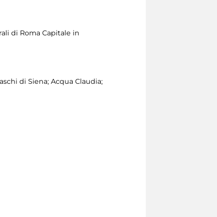
rali di Roma Capitale in
schi di Siena; Acqua Claudia;