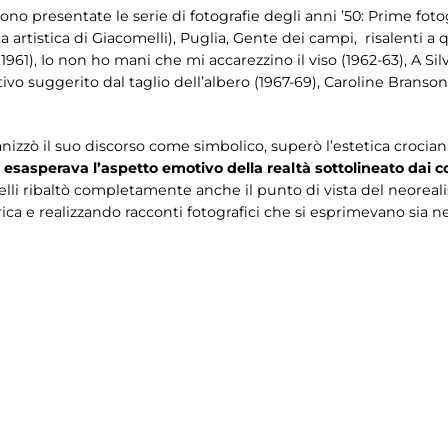
o presentate le serie di fotografie degli anni ’50: Prime fotog
ta artistica di Giacomelli), Puglia, Gente dei campi, risalenti a
1), Io non ho mani che mi accarezzino il viso (1962-63), A Silvi
vo suggerito dal taglio dell’albero (1967-69), Caroline Branson (la
izzò il suo discorso come simbolico, superò l’estetica crocian
esasperava l’aspetto emotivo della realtà sottolineato dai co
lli ribaltò completamente anche il punto di vista del neore
a e realizzando racconti fotografici che si esprimevano sia nei 