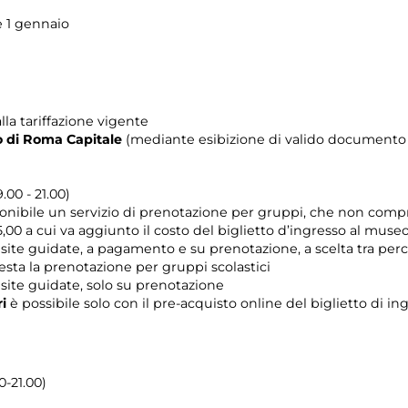
e 1 gennaio
lla tariffazione vigente
rio di Roma Capitale
(mediante esibizione di valido documento c
.00 - 21.00)
ponibile un servizio di prenotazione per gruppi, che non compr
,00 a cui va aggiunto il costo del biglietto d’ingresso al museo
 visite guidate, a pagamento e su prenotazione, a scelta tra p
iesta la prenotazione per gruppi scolastici
visite guidate, solo su prenotazione
ri
è possibile solo con il pre-acquisto online del biglietto di i
0-21.00)