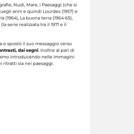
rafie, Nudi, Mare, i Paesaggi (che si
 quegli anni e quindi Lourdes (1957) e
a (1964), La buona terra (1964-65),
 serie realizzata tra il 1971 e il
a e spostò il suo messaggio verso
ntrasti, dai segni
. Inoltre al pari di
alismo introducendo nelle immagini
ritratti sia nei paesaggi.