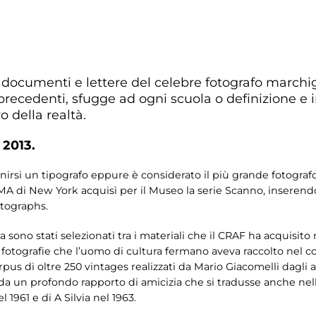
documenti e lettere del celebre fotografo marchigi
a precedenti, sfugge ad ogni scuola o definizione e 
o della realtà.
 2013.
finirsi un tipografo eppure è considerato il più grande fotograf
oMA di New York acquisì per il Museo la serie Scanno, inserend
otographs.
ono stati selezionati tra i materiali che il CRAF ha acquisito n
 e fotografie che l’uomo di cultura fermano aveva raccolto nel co
pus di oltre 250 vintages realizzati da Mario Giacomelli dagli an
da un profondo rapporto di amicizia che si tradusse anche nel
961 e di A Silvia nel 1963.