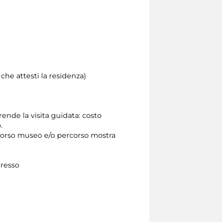
he attesti la residenza)
ende la visita guidata: costo
.
ercorso museo e/o percorso mostra
ngresso