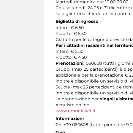
Martedì-domenica ore 10.00-20.00
Chiuso lunedì, 24-25 e 31 dicembre 
La biglietteria chiude un'ora prima
Biglietto d'ingresso
Intero: € 6,50
Ridotto: € 5,50
Gratuito per le categorie previste da
Per i cittadini residenti nel territo
Intero: € 5,50
Ridotto: € 4,50
Prenotazioni:
060608 (tutti i giorni 9
Gruppi (max 25 partecipanti): è dis
addizionale per la prenotazione € 25
Inoltre è disponibile un servizio di
Scuole (max 25 partecipanti): è rich
Inoltre è disponibile un servizio di 
La prenotazione per
singoli visitato
Acquisto online
www.omniticket.it
Informazioni
Tel. +39 060608 (tutti i giorni ore 9.0
Tipo