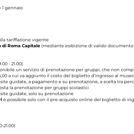
e 1 gennaio
lla tariffazione vigente
rio di Roma Capitale
(mediante esibizione di valido documento c
.00 - 21.00)
ponibile un servizio di prenotazione per gruppi, che non compr
,00 a cui va aggiunto il costo del biglietto d’ingresso al museo
 visite guidate, a pagamento e su prenotazione, a scelta tra p
iesta la prenotazione per gruppi scolastici
visite guidate, solo su prenotazione
ri
è possibile solo con il pre-acquisto online del biglietto di i
0-21.00)