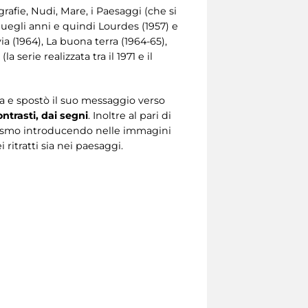
rafie, Nudi, Mare, i Paesaggi (che si
 quegli anni e quindi Lourdes (1957) e
a (1964), La buona terra (1964-65),
 serie realizzata tra il 1971 e il
a e spostò il suo messaggio verso
ntrasti, dai segni
. Inoltre al pari di
alismo introducendo nelle immagini
ritratti sia nei paesaggi.