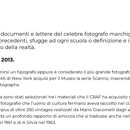
documenti e lettere del celebre fotografo marchigi
a precedenti, sfugge ad ogni scuola o definizione e 
o della realtà.
 2013.
finirsi un tipografo eppure è considerato il più grande fotograf
oMA di New York acquisì per il Museo la serie Scanno, inserend
otographs.
ono stati selezionati tra i materiali che il CRAF ha acquisito n
 e fotografie che l’uomo di cultura fermano aveva raccolto nel co
pus di oltre 250 vintages realizzati da Mario Giacomelli dagli an
da un profondo rapporto di amicizia che si tradusse anche nel
961 e di A Silvia nel 1963.