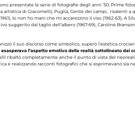
o presentate le serie di fotografie degli anni ’50: Prime fotog
ta artistica di Giacomelli), Puglia, Gente dei campi, risalenti a
1), Io non ho mani che mi accarezzino il viso (1962-63), A Silvi
vo suggerito dal taglio dell’albero (1967-69), Caroline Branson (la
izzò il suo discorso come simbolico, superò l’estetica crocian
esasperava l’aspetto emotivo della realtà sottolineato dai co
lli ribaltò completamente anche il punto di vista del neore
a e realizzando racconti fotografici che si esprimevano sia nei 