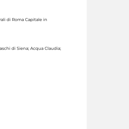
rali di Roma Capitale in
schi di Siena; Acqua Claudia;