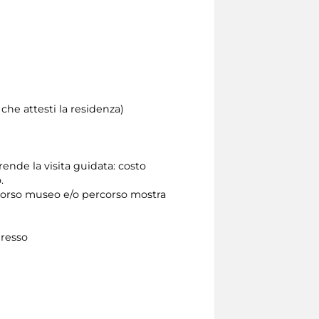
he attesti la residenza)
ende la visita guidata: costo
.
ercorso museo e/o percorso mostra
ngresso