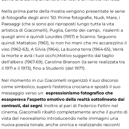
Nella prima parte della mostra vengono presentate le serie
di fotografie degli anni ’50: Prime fotografie, Nudi, Mare, i
Paesaggi (che si sono poi riproposti lungo tutta la vita
artistica di Giacomelli), Puglia, Gente dei campi, risalenti a
quegli anni e quindi Lourdes (1957) e Scanno. Seguono
quindi Mattatoio (1961), Io non ho mani che mi accarezzino il
viso (1962-63), A Silvia (1964), La buona terra (1964-65), Verrà
la morte e avrà i tuoi occhi,Motivo suggerito dal taglio
dell’albero (1967-69), Caroline Branson (la serie realizzata tra
il 1971 e il 1973), fino a Studenti (del 1977).
Nel momento in cui Giacomelli organizzò il suo discorso
come simbolico, superò l’estetica crociana e spostò il suo
messaggio verso un
espressionismo fotografico che
esasperava l’aspetto emotivo della realtà sottolineato dai
contrasti, dai segni
. Inoltre al pari di Federico Fellini nel
cinema,
Giacomelli ribaltò completamente anche il punto di
vista del neorealismo introducendo nelle immagini una
nuova poesia tonale, anche onirica e realizzando racconti