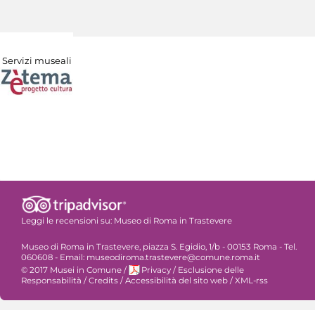
Servizi museali
Leggi le recensioni su:
Museo di Roma in Trastevere
Museo di Roma in Trastevere, piazza S. Egidio, 1/b - 00153 Roma - Tel.
060608 - Email: museodiroma.trastevere@comune.roma.it
© 2017 Musei in Comune
/
Privacy
/
Esclusione delle
Responsabilità
/
Credits
/
Accessibilità del sito web
/
XML-rss