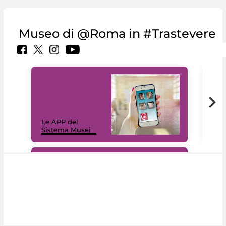
Museo di @Roma in #Trastevere
Il 
Le APP del
Mus
Sistema Musei
net
#DiscoverMiC