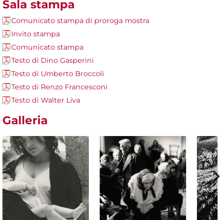
Sala stampa
Comunicato stampa di proroga mostra
Invito stampa
Comunicato stampa
Testo di Dino Gasperini
Testo di Umberto Broccoli
Testo di Renzo Francesconi
Testo di Walter Liva
Galleria