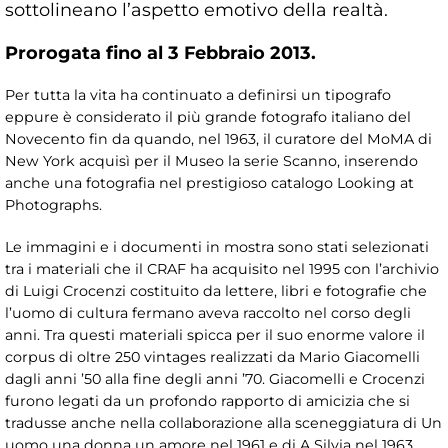
sottolineano l’aspetto emotivo della realtà.
Prorogata fino al 3 Febbraio 2013.
Per tutta la vita ha continuato a definirsi un tipografo
eppure è considerato il più grande fotografo italiano del
Novecento fin da quando, nel 1963, il curatore del MoMA di
New York acquisì per il Museo la serie Scanno, inserendo
anche una fotografia nel prestigioso catalogo Looking at
Photographs.
Le immagini e i documenti in mostra sono stati selezionati
tra i materiali che il CRAF ha acquisito nel 1995 con l’archivio
di Luigi Crocenzi costituito da lettere, libri e fotografie che
l’uomo di cultura fermano aveva raccolto nel corso degli
anni. Tra questi materiali spicca per il suo enorme valore il
corpus di oltre 250 vintages realizzati da Mario Giacomelli
dagli anni ’50 alla fine degli anni ’70. Giacomelli e Crocenzi
furono legati da un profondo rapporto di amicizia che si
tradusse anche nella collaborazione alla sceneggiatura di Un
uomo una donna un amore nel 1961 e di A Silvia nel 1963.