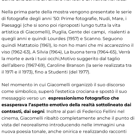
Nella prima parte della mostra vengono presentate le serie
di fotografie degli anni ’50: Prime fotografie, Nudi, Mare, i
Paesaggi (che si sono poi riproposti lungo tutta la vita
artistica di Giacomelli), Puglia, Gente dei campi, risalenti a
quegli anni e quindi Lourdes (1957) e Scanno. Seguono
quindi Mattatoio (1961), Io non ho mani che mi accarezzino il
viso (1962-63), A Silvia (1964), La buona terra (1964-65), Verrà
la morte e avrà i tuoi occhi,Motivo suggerito dal taglio
dell’albero (1967-69), Caroline Branson (la serie realizzata tra
il 1971 e il 1973), fino a Studenti (del 1977).
Nel momento in cui Giacomelli organizzò il suo discorso
come simbolico, superò l’estetica crociana e spostò il suo
messaggio verso un
espressionismo fotografico che
esasperava l’aspetto emotivo della realtà sottolineato dai
contrasti, dai segni
. Inoltre al pari di Federico Fellini nel
cinema,
Giacomelli ribaltò completamente anche il punto di
vista del neorealismo introducendo nelle immagini una
nuova poesia tonale, anche onirica e realizzando racconti