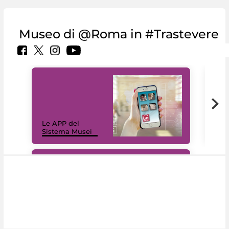
Museo di @Roma in #Trastevere
Il 
Le APP del
Mus
Sistema Musei
net
#DiscoverMiC