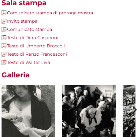
Sala stampa
Comunicato stampa di proroga mostra
Invito stampa
Comunicato stampa
Testo di Dino Gasperini
Testo di Umberto Broccoli
Testo di Renzo Francesconi
Testo di Walter Liva
Galleria