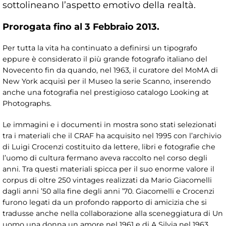
sottolineano l’aspetto emotivo della realtà.
Prorogata fino al 3 Febbraio 2013.
Per tutta la vita ha continuato a definirsi un tipografo
eppure è considerato il più grande fotografo italiano del
Novecento fin da quando, nel 1963, il curatore del MoMA di
New York acquisì per il Museo la serie Scanno, inserendo
anche una fotografia nel prestigioso catalogo Looking at
Photographs.
Le immagini e i documenti in mostra sono stati selezionati
tra i materiali che il CRAF ha acquisito nel 1995 con l’archivio
di Luigi Crocenzi costituito da lettere, libri e fotografie che
l’uomo di cultura fermano aveva raccolto nel corso degli
anni. Tra questi materiali spicca per il suo enorme valore il
corpus di oltre 250 vintages realizzati da Mario Giacomelli
dagli anni ’50 alla fine degli anni ’70. Giacomelli e Crocenzi
furono legati da un profondo rapporto di amicizia che si
tradusse anche nella collaborazione alla sceneggiatura di Un
uomo una donna un amore nel 1961 e di A Silvia nel 1963.