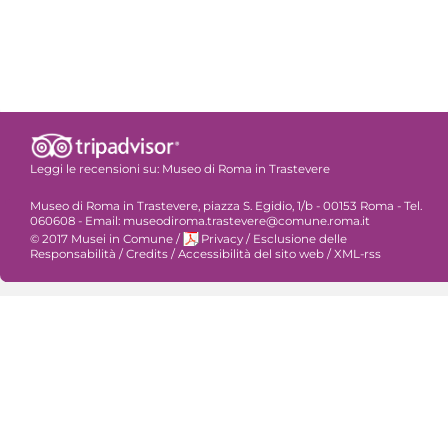
Leggi le recensioni su:
Museo di Roma in Trastevere
Museo di Roma in Trastevere, piazza S. Egidio, 1/b - 00153 Roma - Tel.
060608 - Email: museodiroma.trastevere@comune.roma.it
© 2017 Musei in Comune
/
Privacy
/
Esclusione delle
Responsabilità
/
Credits
/
Accessibilità del sito web
/
XML-rss