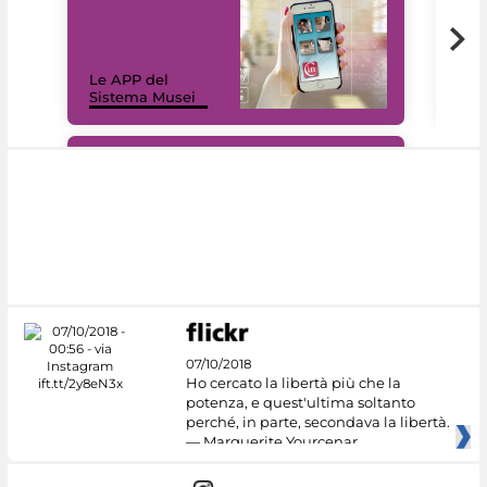
Il 
Le APP del
Mus
Sistema Musei
net
#DiscoverMiC
07/10/2018
Ho cercato la libertà più che la
potenza, e quest'ultima soltanto
perché, in parte, secondava la libertà.
— Marguerite Yourcenar