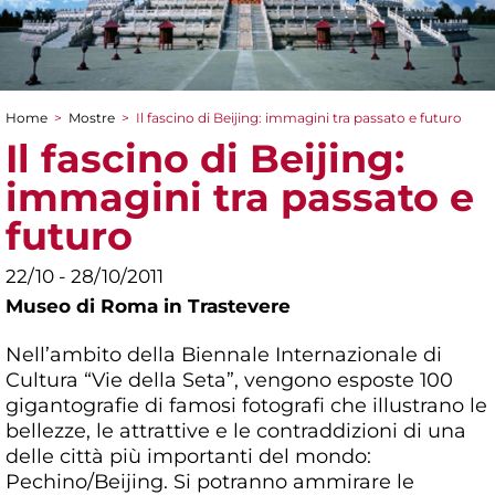
Home
>
Mostre
>
Il fascino di Beijing: immagini tra passato e futuro
Tu sei qui
Il fascino di Beijing:
immagini tra passato e
futuro
22/10 - 28/10/2011
Museo di Roma in Trastevere
Nell’ambito della Biennale Internazionale di
Cultura “Vie della Seta”, vengono esposte 100
gigantografie di famosi fotografi che illustrano le
bellezze, le attrattive e le contraddizioni di una
delle città più importanti del mondo:
Pechino/Beijing. Si potranno ammirare le