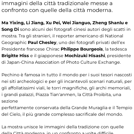
immagini della città tradizionale messe a
confronto con quelle della città moderna.
Ma Yixing, Li Jiang, Xu Pei, Wei Jianguo, Zheng Shanlu e
Song Di
sono alcuni dei fotografi cinesi autori degli scatti in
mostra. Tra gli stranieri, il reporter americano di National
Geographic
Paul Chesley
, uno dei fotografi privati dell’ex
Presidente francese Chirac
Philippe Bourgeois
, la tedesca
Brigitte Hiss
e il giapponese
Mochizuki Hisashi
, presidente
di Japan-China Association of Photo Culture Exchange.
Pechino è famosa in tutto il mondo per i suoi tesori nascosti
nei siti archeologici e per gli incantevoli scenari naturali, per
gli affollatissimi viali, le torri magnifiche, gli archi memoriali,
i grandi palazzi, Piazza Tian'anmen, la Città Proibita, una
sezione
perfettamente conservata della Grande Muraglia e il Tempio
del Cielo, il più grande complesso sacrificale del mondo.
La mostra unisce le immagini della tradizione con quelle
della Città moderna, in un confronto a volte difficile.