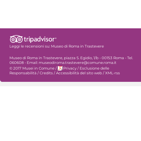
Leggi le recensioni su:
Museo di Roma in Trastevere
Museo di Roma in Trastevere, piazza S. Egidio, 1/b - 00153 Roma - Tel.
060608 - Email: museodiroma.trastevere@comune.roma.it
© 2017 Musei in Comune
/
Privacy
/
Esclusione delle
Responsabilità
/
Credits
/
Accessibilità del sito web
/
XML-rss