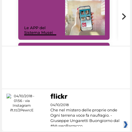
Il 
Le APP del
Mus
Sistema Musei
net
#DiscoverMiC
04/10/2018
Che nel mistero delle proprie onde
Ogni terrena voce fa naufragio. -
Giuseppe Ungaretti Buongiorno dal
#MuseoBarracco