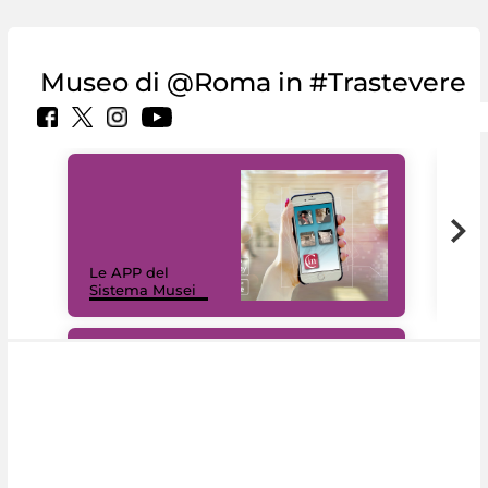
Museo di @Roma in #Trastevere
Il 
Le APP del
Mus
Sistema Musei
net
#DiscoverMiC