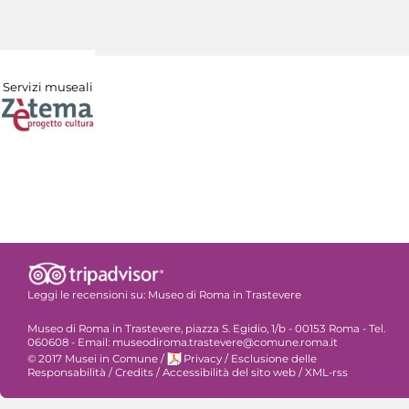
Servizi museali
Leggi le recensioni su:
Museo di Roma in Trastevere
Museo di Roma in Trastevere, piazza S. Egidio, 1/b - 00153 Roma - Tel.
060608 - Email: museodiroma.trastevere@comune.roma.it
© 2017 Musei in Comune
/
Privacy
/
Esclusione delle
Responsabilità
/
Credits
/
Accessibilità del sito web
/
XML-rss