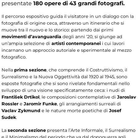
presentate
180 opere di 43 grandi fotografi.
Il percorso espositivo guida il visitatore in un dialogo con la
fotografia di origine ceca, attraverso un itinerario che si
muove tra il nuovo e lo storico: partendo dai primi
movimenti d’avanguardia
degli anni ‘20, si giunge ad
un’ampia selezione di
artisti contemporanei
i cui lavori
incarnano un approccio autoriale e sperimentale al mezzo
fotografico.
Nella
prima sezione
, che comprende il Costruttivismo, il
Surrealismo e la Nuova Oggettività dal 1920 al 1945, sono
esposte fotografie che si sono rivelate fondamentali nello
sviluppo di una visione specificatamente ceca: i nudi di
František Drtikol
, le composizioni contemplative di
Jaroslav
Rossler
e
Jaromir Funke
, gli arrangiamenti surreali di
Vaclav Zykmund
e le nature morte poetiche di
Josef
Sudek
.
La
seconda sezione
presenta l’Arte Informale, il Surrealismo
e il Minimalismo del periodo che va dal dopoguerra agli